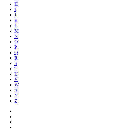
H
I
J
K
L
M
N
O
P
Q
R
S
T
U
V
W
X
Y
Z