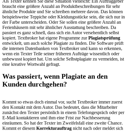
Als Texter kennen Sie diese Situation vielleicht: Ein Auftraggeber
braucht eine größere Anzahl an Produktbeschreibungen für sehr
ähnliche Produkte und Sie schreiben mehrere davon. Das können
beispielsweise Teppiche oder Kleidungsstücke sein, die sich nur in
der Farbe unterscheiden. Oder Sie sollen eine größere Anzahl an
Ferienhäusern mit sehr ähnlicher Ausstattung beschreiben. Da
passiert es ganz schnell, dass sich ein Autor versehentlich selbst
kopiert. Textbroker hat eigene Programme zur
Plagiatsprüfung
entwickelt, um auch solche Plagiate zu finden. Die Software prüft
die internen Datenbanken von Textbroker und kann so erkennen,
wenn ein Texter Teile seiner früheren Aufträge wissentlich oder
unbewusst kopiert hat. Um solche Selbstplagiate zu vermeiden, ist
eine kreative Wortwahl gefragt.
Was passiert, wenn Plagiate an den
Kunden durchgehen?
Kommt so etwas doch einmal vor, sucht Textbroker immer zuerst
den Kontakt mit dem Autor. Das bedeutet, dass die Mitarbeiter
zunächst den Texter persönlich in einem Telefongespräch oder per
E-Mail kontaktieren und ihm eine Frist zur Nachbesserung
einräumen. So hat der Texter im Zweifelsfall eine zweite Chance.
Kommt er diesem
Korrekturauftrag
nicht nach oder meldet sich