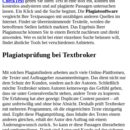
CheckText
geben Sie Ihren Text in eine Box ein, können ihn
kostenlos analysieren und auf plagiierte Passagen untersuchen
lassen. Ein Klick und die Suche beginnt. Die
Plagiatssoftware
vergleicht Ihre Textpassagen mit unzähligen anderen Quellen im
Internet. Findet sie übereinstimmende Textteile, werden die
betroffenen Stellen farblich markiert. Das Ergebnis Ihrer
Plagiatssuche können Sie in einem Bericht nachlesen und direkt
anwenden. Wer es nicht bei einer einzelnen Suche belassen will,
findet ähnliche Tools bei verschiedenen Anbietern.
Plagiatsprüfung bei Textbroker
Mit solchen Plagiatsfindern arbeiten auch viele Online-Plattformen,
die Texter und Auftraggeber zusammenbringen. Das dient nicht nur
dem Schutz der Kunden, sondern auch der Autoren. Schließlich
möchte Textbroker seinen Autoren keineswegs das Gefühl geben,
dass sie unter Generalverdacht stehen, andere Texte zu kopieren.
Die Erfahrung hat aber gezeigt: Duplicate Content passiert – oft
ganz unfreiwillig und ohne böse Absicht. Deshalb prüft Textbroker
mit mehreren Programmen, ob die eingereichten Texte einzigartig
sind. Ergibt diese Plagiatsprüfung, dass Inhalte des Textes einem
anderen gleichen, erhält der Autor den Auftrag mit einem
Änderungswunsch zurück. So kann er diese Passagen überarbeiten
und umformulieren. Damit sind Autor und Kunde auf der sicheren