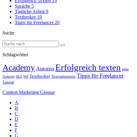
Erfolgreich Texten
19
Sprache
5
Tägliche Arbeit
9
Textbroker
19
Tipps für Freelancer
20
Suche
Schlagwörter
Erfolgreich texten
Academy
Autoren
neue
Tipps für Freelancer
Textbroker
Autoren
Stil
Textgattungen
SEO
Tutorial
Content Marketing Glossar
A
B
C
D
E
F
G