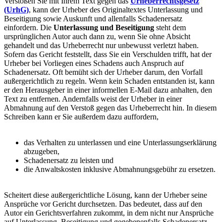
Verstoßen Sie mit Ihrem Text gegen das
Urheberrechtsgesetz
(UrhG)
, kann der Urheber des Originaltextes Unterlassung und
Beseitigung sowie Auskunft und allenfalls Schadenersatz
einfordern. Die
Unterlassung und Beseitigung
steht dem
ursprünglichen Autor auch dann zu, wenn Sie ohne Absicht
gehandelt und das Urheberrecht nur unbewusst verletzt haben.
Sofern das Gericht feststellt, dass Sie ein Verschulden trifft, hat der
Urheber bei Vorliegen eines Schadens auch Anspruch auf
Schadenersatz. Oft bemüht sich der Urheber darum, den Vorfall
außergerichtlich zu regeln. Wenn kein Schaden entstanden ist, kann
er den Herausgeber in einer informellen E-Mail dazu anhalten, den
Text zu entfernen. Andernfalls weist der Urheber in einer
Abmahnung auf den Verstoß gegen das Urheberrecht hin. In diesem
Schreiben kann er Sie außerdem dazu auffordern,
das Verhalten zu unterlassen und eine Unterlassungserklärung
abzugeben,
Schadenersatz zu leisten und
die Anwaltskosten inklusive Abmahnungsgebühr zu ersetzen.
Scheitert diese außergerichtliche Lösung, kann der Urheber seine
Ansprüche vor Gericht durchsetzen. Das bedeutet, dass auf den
Autor ein Gerichtsverfahren zukommt, in dem nicht nur Ansprüche
auf Unterlassung, Beseitigung und gegebenenfalls Schadenersatz