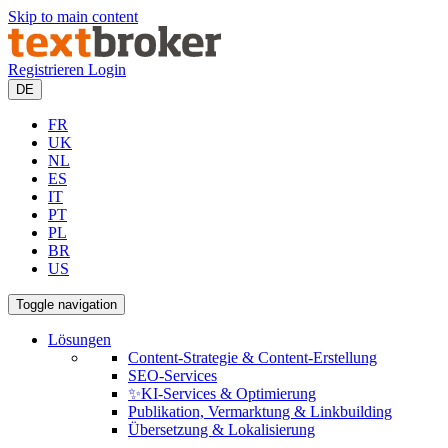
Skip to main content
Registrieren
Login
DE
FR
UK
NL
ES
IT
PT
PL
BR
US
Toggle navigation
Lösungen
Content-Strategie & Content-Erstellung
SEO-Services
✨KI-Services & Optimierung
Publikation, Vermarktung & Linkbuilding
Übersetzung & Lokalisierung