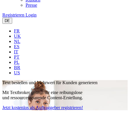
Presse
Registrieren
Login
DE
FR
UK
NL
ES
IT
PT
PL
BR
US
Text bestellen und Mehrwert
für Kunden generieren
Mit Textbroker gelingt dir eine reibungslose
und ressourcensparende Content-Erstellung.
Jetzt kostenlos als Auftraggeber registrieren!