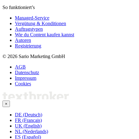
So funktioniert’s
Managed-Service
Vergütung & Konditionen
Auftragstypen
Wie du Content kaufen kannst
Autoren
Registrierung
© 2026 Sario Marketing GmbH
AGB
Datenschutz
Impressum
Cookies
×
DE (Deutsch)
FR (Français)
UK (English)
NL (Nederlands)
ES (Español)