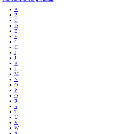
A
B
C
D
E
F
G
H
I
J
K
L
M
N
O
P
Q
R
S
T
U
V
W
X