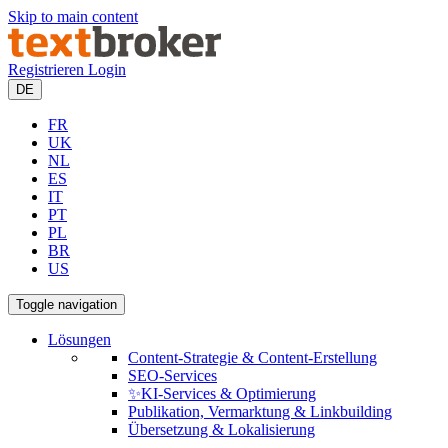
Skip to main content
Registrieren
Login
DE
FR
UK
NL
ES
IT
PT
PL
BR
US
Toggle navigation
Lösungen
Content-Strategie & Content-Erstellung
SEO-Services
✨KI-Services & Optimierung
Publikation, Vermarktung & Linkbuilding
Übersetzung & Lokalisierung