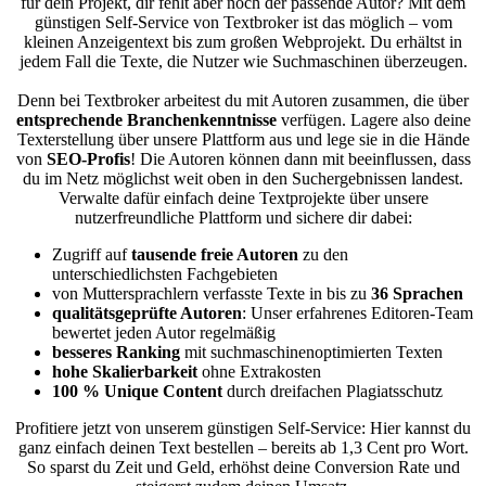
für dein Projekt, dir fehlt aber noch der passende Autor? Mit dem
günstigen Self-Service von Textbroker ist das möglich – vom
kleinen Anzeigentext bis zum großen Webprojekt. Du erhältst in
jedem Fall die Texte, die Nutzer wie Suchmaschinen überzeugen.
Denn bei Textbroker arbeitest du mit Autoren zusammen, die über
entsprechende Branchenkenntnisse
verfügen. Lagere also deine
Texterstellung über unsere Plattform aus und lege sie in die Hände
von
SEO-Profis
! Die Autoren können dann mit beeinflussen, dass
du im Netz möglichst weit oben in den Suchergebnissen landest.
Verwalte dafür einfach deine Textprojekte über unsere
nutzerfreundliche Plattform und sichere dir dabei:
Zugriff auf
tausende freie Autoren
zu den
unterschiedlichsten Fachgebieten
von Muttersprachlern verfasste Texte in bis zu
36 Sprachen
qualitätsgeprüfte Autoren
: Unser erfahrenes Editoren-Team
bewertet jeden Autor regelmäßig
besseres Ranking
mit suchmaschinenoptimierten Texten
hohe Skalierbarkeit
ohne Extrakosten
100 % Unique Content
durch dreifachen Plagiatsschutz
Profitiere jetzt von unserem günstigen Self-Service: Hier kannst du
ganz einfach deinen Text bestellen – bereits ab 1,3 Cent pro Wort.
So sparst du Zeit und Geld, erhöhst deine Conversion Rate und