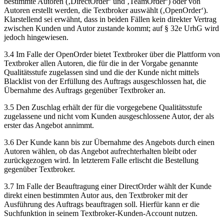
bestimmte Autoren (‚DirectOrder‘ und ‚TeamOrder‘) oder von
Autoren erstellt werden, die Textbroker auswählt (‚OpenOrder‘).
Klarstellend sei erwähnt, dass in beiden Fällen kein direkter Vertrag
zwischen Kunden und Autor zustande kommt; auf § 32e UrhG wird
jedoch hingewiesen.
3.4 Im Falle der OpenOrder bietet Textbroker über die Plattform von
Textbroker allen Autoren, die für die in der Vorgabe genannte
Qualitätsstufe zugelassen sind und die der Kunde nicht mittels
Blacklist von der Erfüllung des Auftrags ausgeschlossen hat, die
Übernahme des Auftrags gegenüber Textbroker an.
3.5 Den Zuschlag erhält der für die vorgegebene Qualitätsstufe
zugelassene und nicht vom Kunden ausgeschlossene Autor, der als
erster das Angebot annimmt.
3.6 Der Kunde kann bis zur Übernahme des Angebots durch einen
Autoren wählen, ob das Angebot aufrechterhalten bleibt oder
zurückgezogen wird. In letzterem Falle erlischt die Bestellung
gegenüber Textbroker.
3.7 Im Falle der Beauftragung einer DirectOrder wählt der Kunde
direkt einen bestimmten Autor aus, den Textbroker mit der
Ausführung des Auftrags beauftragen soll. Hierfür kann er die
Suchfunktion in seinem Textbroker-Kunden-Account nutzen.