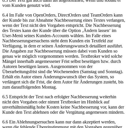
6.3 Der Text gilt auch dann als abgenommen, wenn und sobald er
vom Kunden genutzt wird.
6.4 Im Falle von OpenOrders, DirectOrders und TeamOrders kann
der Kunde bis zur Abnahme Nachbesserung eines Textes verlangen,
wenn der Text nicht den Vorgaben entspricht. Die Nachbesserung
des Textes kann der Kunde über die Option ‚Ändern lassen‘ im
User-Menü seines Kunden-Accounts wählen. Im Falle eines
Nachbesserungsersuchens steht dem Kunden ein Textfeld zur
Verfügung, in dem er seinen Änderungswunsch detailliert ausführt.
Die Angaben zur Nachbesserung müssen dabei vom Kunden so
genau wie möglich vorgenommen werden. Textbroker wird solche
Mängel innerhalb angemessener Frist selbst beseitigen bzw. durch
Autoren beseitigen lassen. Ausgenommen von der
Überarbeitungsfrist sind die Wochenenden (Samstag und Sonntag).
Erhält ein Autor einen Änderungswunsch über das System, so
verlängert sich die Frist, die dem Autor für Änderungen zusteht, bis
zum darauffolgenden Montag.
6.5 Entspricht der Text nach erfolgter Nachbesserung weiterhin
nicht den Vorgaben oder nimmt Textbroker im Hinblick auf
unverhältnismäßig hohe Kosten keine Nachbesserung vor, kann der
Kunde den Text ablehnen oder die Vergütung angemessen mindern.
6.6 Ein Ablehnungsersuchen kann nur dann akzeptiert werden,
wenn die fehlende Übereinstimmung mit den Vorgaben gegenüber