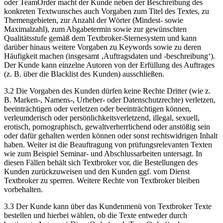
oder TeamOrder macht der Kunde neben der Beschreibung des
konkreten Textwunsches auch Vorgaben zum Titel des Textes, zu
Themengebieten, zur Anzahl der Wörter (Mindest- sowie
Maximalzahl), zum Abgabetermin sowie zur gewünschten
Qualitätsstufe gemäß dem Textbroker-Sternesystem und kann
darüber hinaus weitere Vorgaben zu Keywords sowie zu deren
Häufigkeit machen (insgesamt ‚Auftragsdaten und -beschreibung‘).
Der Kunde kann einzelne Autoren von der Erfüllung des Auftrages
(z. B. über die Blacklist des Kunden) ausschließen.
3.2 Die Vorgaben des Kunden dürfen keine Rechte Dritter (wie z.
B. Marken-, Namens-, Urheber- oder Datenschutzrechte) verletzen,
beeinträchtigen oder verletzen oder beeinträchtigen können,
verleumderisch oder persönlichkeitsverletzend, illegal, sexuell,
erotisch, pornographisch, gewaltverherrlichend oder anstößig sein
oder dafür gehalten werden können oder sonst rechtswidrigen Inhalt
haben. Weiter ist die Beauftragung von prüfungsrelevanten Texten
wie zum Beispiel Seminar- und Abschlussarbeiten untersagt. In
diesen Fällen behält sich Textbroker vor, die Bestellungen des
Kunden zurückzuweisen und den Kunden ggf. vom Dienst
Textbroker zu sperren. Weitere Rechte von Textbroker bleiben
vorbehalten.
3.3 Der Kunde kann über das Kundenmenü von Textbroker Texte
bestellen und hierbei wählen, ob die Texte entweder durch