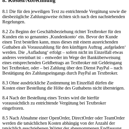
8. Kosten/Abrechnung
8.1 Die für den jeweiligen Text zu entrichtende Vergütung sowie die
diesbezügliche Zahlungsweise richten sich nach den nachstehenden
Regelungen.
8.2 Zu Beginn der Geschäftsbeziehung richtet Textbroker für den
Kunden ein so genanntes ‚Kundenkonto‘ ein. Bevor der Kunde
einen Text bestellen kann, muss dieses mit einem ausreichenden
Guthaben als Vorauszahlung für den künftigen Auftrag ‚aufgeladen‘
werden. Die ‚Aufladung‘ erfolgt – sofern nicht im Einzelfall etwas
anderes vereinbart ist – entweder im Wege der Banküberweisung
eines entsprechenden Geldbetrags an Textbroker mit Geldeingang
bei Textbroker, oder – bei Zahlung über den Dienst PayPal – nach
Bestätigung des Zahlungseingangs durch PayPal an Textbroker.
8.3 Ohne ausdrückliche Zustimmung im Einzelfall dürfen die
Kosten einer Bestellung die Höhe des Guthabens nicht übersteigen.
8.4 Nach der Bestellung eines Textes wird die hierfür
voraussichtlich zu entrichtende Vergütung bei Textbroker
eingefroren.
8.5 Nach Abnahme einer OpenOrder, DirectOrder oder TeamOrder
werden die tatsächlichen Kosten abhängig von der Anzahl der
tatsächlich geschriebenen Wörter der abgenommenen Endfassung