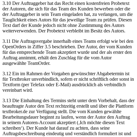
3.10 Der Auftraggeber hat das Recht einen kostenfreien Probetext
der Autoren, die sich für das Team des Kunden bewerben oder die
der Auftraggeber in sein Team eingeladen hat, zu verlangen, um die
Tauglichkeit eines Autors für das jeweilige Team zu prüfen. Diesen
Text darf der Kunde jedoch nicht ohne Zustimmung des Autors
weiterverwenden. Der Probetext verbleibt im Besitz des Autors.
3.11 Die Auftragsvergabe innerhalb eines Teams erfolgt wie bei den
OpenOrders in Ziffer 3.5 beschrieben. Der Autor, der vom Kunden
für das entsprechende Team akzeptiert wurde und der als erster den
Auftrag annimmt, erhält den Zuschlag für die vom Autor
ausgewählte TeamOrder.
3.12 Ein im Rahmen der Vorgaben gewünschter Abgabetermin ist
für Textbroker unverbindlich, sofern er nicht schriftlich oder sonst in
Textform (per Telefax oder E-Mail) ausdrücklich als verbindlich
vereinbart wird.
3.13 Die Einhaltung des Termins steht unter dem Vorbehalt, dass der
beauftragte Autor den Text rechtzeitig erstellt und über die Plattform
textbroker.de zur Verfügung stellt. Die vom Kunden gewählte
Bearbeitungsdauer beginnt zu laufen, wenn der Autor den Auftrag
in seinem Autoren-Account akzeptiert (‚Ich möchte diesen Text
schreiben‘). Der Kunde hat darauf zu achten, dass seine
Auftragsbeschreibung eindeutig und verständlich formuliert ist und