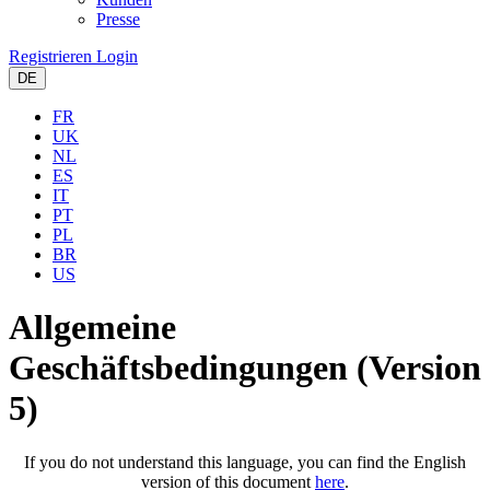
Presse
Registrieren
Login
DE
FR
UK
NL
ES
IT
PT
PL
BR
US
Allgemeine
Geschäftsbedingungen (Version
5)
If you do not understand this language, you can find the English
version of this document
here
.