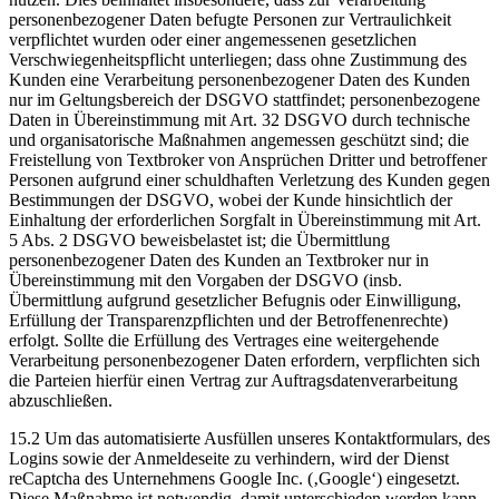
personenbezogener Daten befugte Personen zur Vertraulichkeit
verpflichtet wurden oder einer angemessenen gesetzlichen
Verschwiegenheitspflicht unterliegen; dass ohne Zustimmung des
Kunden eine Verarbeitung personenbezogener Daten des Kunden
nur im Geltungsbereich der DSGVO stattfindet; personenbezogene
Daten in Übereinstimmung mit Art. 32 DSGVO durch technische
und organisatorische Maßnahmen angemessen geschützt sind; die
Freistellung von Textbroker von Ansprüchen Dritter und betroffener
Personen aufgrund einer schuldhaften Verletzung des Kunden gegen
Bestimmungen der DSGVO, wobei der Kunde hinsichtlich der
Einhaltung der erforderlichen Sorgfalt in Übereinstimmung mit Art.
5 Abs. 2 DSGVO beweisbelastet ist; die Übermittlung
personenbezogener Daten des Kunden an Textbroker nur in
Übereinstimmung mit den Vorgaben der DSGVO (insb.
Übermittlung aufgrund gesetzlicher Befugnis oder Einwilligung,
Erfüllung der Transparenzpflichten und der Betroffenenrechte)
erfolgt. Sollte die Erfüllung des Vertrages eine weitergehende
Verarbeitung personenbezogener Daten erfordern, verpflichten sich
die Parteien hierfür einen Vertrag zur Auftragsdatenverarbeitung
abzuschließen.
15.2 Um das automatisierte Ausfüllen unseres Kontaktformulars, des
Logins sowie der Anmeldeseite zu verhindern, wird der Dienst
reCaptcha des Unternehmens Google Inc. (‚Google‘) eingesetzt.
Diese Maßnahme ist notwendig, damit unterschieden werden kann,