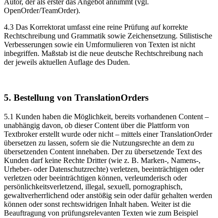
Autor, der als erster das Angebot annimmt (vgl.
OpenOrder/TeamOrder).
4.3 Das Korrektorat umfasst eine reine Prüfung auf korrekte
Rechtschreibung und Grammatik sowie Zeichensetzung. Stilistische
Verbesserungen sowie ein Umformulieren von Texten ist nicht
inbegriffen. Maßstab ist die neue deutsche Rechtschreibung nach
der jeweils aktuellen Auflage des Duden.
5. Bestellung von TranslationOrders
5.1 Kunden haben die Möglichkeit, bereits vorhandenen Content –
unabhängig davon, ob dieser Content über die Plattform von
Textbroker erstellt wurde oder nicht – mittels einer TranslationOrder
übersetzen zu lassen, sofern sie die Nutzungsrechte an dem zu
übersetzenden Content innehaben. Der zu übersetzende Text des
Kunden darf keine Rechte Dritter (wie z. B. Marken-, Namens-,
Urheber- oder Datenschutzrechte) verletzen, beeinträchtigen oder
verletzen oder beeinträchtigen können, verleumderisch oder
persönlichkeitsverletzend, illegal, sexuell, pornographisch,
gewaltverherrlichend oder anstößig sein oder dafür gehalten werden
können oder sonst rechtswidrigen Inhalt haben. Weiter ist die
Beauftragung von prüfungsrelevanten Texten wie zum Beispiel