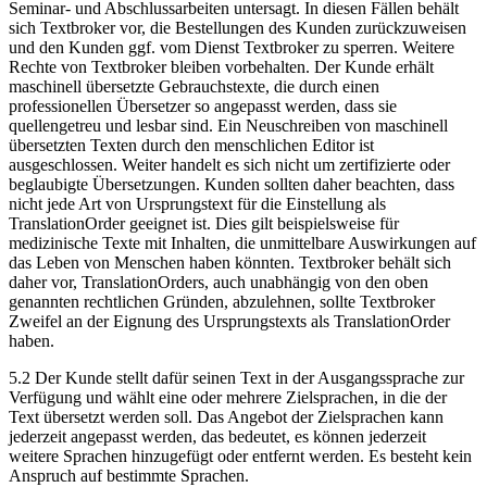
Seminar- und Abschlussarbeiten untersagt. In diesen Fällen behält
sich Textbroker vor, die Bestellungen des Kunden zurückzuweisen
und den Kunden ggf. vom Dienst Textbroker zu sperren. Weitere
Rechte von Textbroker bleiben vorbehalten. Der Kunde erhält
maschinell übersetzte Gebrauchstexte, die durch einen
professionellen Übersetzer so angepasst werden, dass sie
quellengetreu und lesbar sind. Ein Neuschreiben von maschinell
übersetzten Texten durch den menschlichen Editor ist
ausgeschlossen. Weiter handelt es sich nicht um zertifizierte oder
beglaubigte Übersetzungen. Kunden sollten daher beachten, dass
nicht jede Art von Ursprungstext für die Einstellung als
TranslationOrder geeignet ist. Dies gilt beispielsweise für
medizinische Texte mit Inhalten, die unmittelbare Auswirkungen auf
das Leben von Menschen haben könnten. Textbroker behält sich
daher vor, TranslationOrders, auch unabhängig von den oben
genannten rechtlichen Gründen, abzulehnen, sollte Textbroker
Zweifel an der Eignung des Ursprungstexts als TranslationOrder
haben.
5.2 Der Kunde stellt dafür seinen Text in der Ausgangssprache zur
Verfügung und wählt eine oder mehrere Zielsprachen, in die der
Text übersetzt werden soll. Das Angebot der Zielsprachen kann
jederzeit angepasst werden, das bedeutet, es können jederzeit
weitere Sprachen hinzugefügt oder entfernt werden. Es besteht kein
Anspruch auf bestimmte Sprachen.