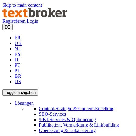
Skip to main content
Registrieren
Login
DE
FR
UK
NL
ES
IT
PT
PL
BR
US
Toggle navigation
Lösungen
Content-Strategie & Content-Erstellung
SEO-Services
✨KI-Services & Optimierung
Publikation, Vermarktung & Linkbuilding
Übersetzung & Lokalisierung