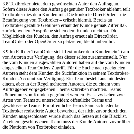
3.8 Textbroker bietet dem gewünschten Autor den Auftrag an.
Sofern dieser Autor den Auftrag gegenüber Textbroker ablehnt, teilt
Textbroker dies dem Kunden mit. Die konkrete DirectOrder – die
Beauftragung von Textbroker – erlischt hiermit. Bereits an
Textbroker gezahlte Gebühren erhält der Kunde gemäß Ziffer 8.6.
zurück, weitere Ansprüche stehen dem Kunden nicht zu. Die
Möglichkeit des Kunden, den Auftrag erneut als DirectOrder,
TeamOrder oder OpenOrder zu platzieren, bleibt unberührt.
3.9 Im Fall der TeamOrder stellt Textbroker dem Kunden ein Team
von Autoren zur Verfügung, das dieser selbst zusammenstellt. Nur
die vom Kunden ausgewählten Autoren haben auf die vom Kunden
eingestellten TeamOrders Zugriff. Für die Suche nach geeigneten
Autoren steht dem Kunden die Suchfunktion in seinem Textbroker-
Kunden-Account zur Verfügung. Ein Team besteht aus mindestens
einem, aber in der Regel mehreren Autoren, die zu einem vom
Auftraggeber vorgegebenen Thema schreiben möchten. Teams
können nur von Kunden gegründet werden. Es ist zwischen zwei
Arten von Teams zu unterscheiden: öffentliche Teams und
geschlossene Teams. Für öffentliche Teams kann sich jeder bei
Textbroker registrierte Autor bewerben, der nicht zuvor durch den
Kunden ausgeschlossen wurde durch das Setzen auf die Blacklist.
Zu einem geschlossenen Team muss der Kunde Autoren zuvor über
die Plattform von Textbroker einladen.