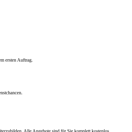
em ersten Auftrag.
enstchancen.
terzubilden. Alle Angebote sind für Sie komplett kostenlos.