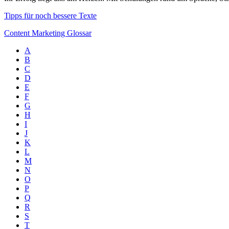
Tipps für noch bessere Texte
Content Marketing Glossar
A
B
C
D
E
F
G
H
I
J
K
L
M
N
O
P
Q
R
S
T