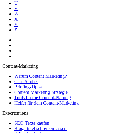
U
V
W
X
Y
Z
Content-Marketing
Warum Content-Marketing?
Case Studies
Briefing-Tipps
Content-Marketing-Strategie
Tools für die Content-Planung
Helfer für dein Content-Marketing
Expertentipps
SEO-Texte kaufen
Blogartikel schreiben lassen