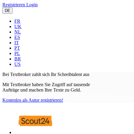
Registrieren
Login
DE
FR
UK
NL
ES
IT
PT
PL
BR
US
Bei Textbroker zahlt sich
Ihr Schreibtalent aus
Mit Textbroker haben Sie Zugriff auf tausende
Aufträge und machen Ihre Texte zu Geld.
Kostenlos als Autor registrieren!