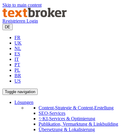
Skip to main content
Registrieren
Login
DE
FR
UK
NL
ES
IT
PT
PL
BR
US
Toggle navigation
Lösungen
Content-Strategie & Content-Erstellung
SEO-Services
✨KI-Services & Optimierung
Publikation, Vermarktung & Linkbuilding
Übersetzung & Lokalisierung