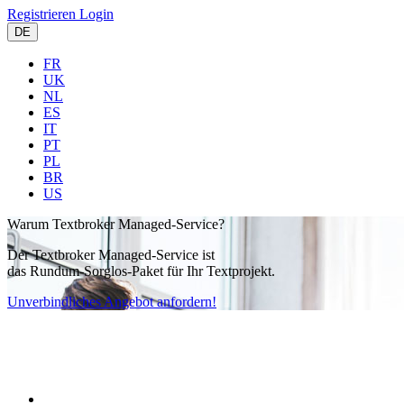
Registrieren
Login
DE
FR
UK
NL
ES
IT
PT
PL
BR
US
Warum Textbroker
Managed-Service?
Der Textbroker Managed-Service ist
das Rundum-Sorglos-Paket für Ihr Textprojekt.
Unverbindliches Angebot anfordern!