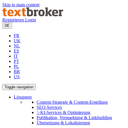
Skip to main content
Registrieren
Login
DE
FR
UK
NL
ES
IT
PT
PL
BR
US
Toggle navigation
Lösungen
Content-Strategie & Content-Erstellung
SEO-Services
✨KI-Services & Optimierung
Publikation, Vermarktung & Linkbuilding
Übersetzung & Lokalisierung