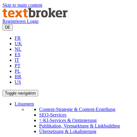
Skip to main content
Registrieren
Login
DE
FR
UK
NL
ES
IT
PT
PL
BR
US
Toggle navigation
Lösungen
Content-Strategie & Content-Erstellung
SEO-Services
✨KI-Services & Optimierung
Publikation, Vermarktung & Linkbuilding
Übersetzung & Lokalisierung