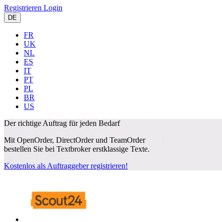
Registrieren
Login
DE
FR
UK
NL
ES
IT
PT
PL
BR
US
Der richtige Auftrag
für jeden Bedarf
Mit OpenOrder, DirectOrder und TeamOrder
bestellen Sie bei Textbroker erstklassige Texte.
Kostenlos als Auftraggeber registrieren!