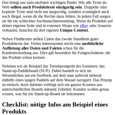
Das bringt uns zum nächsten wichtigen Punkt: Wie alle Texte im
Web
sollten auch Produkttexte einzigartig sein
. Doppelte oder
kopierte Texte sind nicht nur langweilig, sondern womöglich auch
noch illegal, wenn dir die Rechte dazu fehlen. In jedem Fall sorgen
sie für ein schlechtes Suchmaschinenranking. Wenn du Produkte auf
deiner eigenen Seite und in externen Shops wie
eBay
oder Amazon
verkaufst, brauchst du dort eigenen
Unique Content
.
Neben Fließtexten stellen Listen das zweite Standbein guter
Produkttexte dar. Vielen Interessenten reicht eine
ausführliche
Auflistung aller Daten und Fakten
schon für die
Kaufentscheidung aus. Dies gilt besonders für Fortgeschrittene, die
das Produkt schon kennen.
Nehmen wir als Beispiel das Trendsportgerät des Sommers: das
Stand-up-Paddleboard (SUP). Dabei handelt es sich im
Wesentlichen um ein Surfbrett, auf dem man aufrecht stehend
mithilfe eines langen Paddels auf dem Wasser navigiert. Das Prinzip
ist einfach, doch dahinter verbirgt sich ein ganzer Kosmos aus
unterschiedlichen Boards mitsamt Zubehör. Kunden wollen genau
wissen, was für ein Stand-up-Board sie bekommen.
Checklist: nötige Infos
am Beispiel eines
Produkts