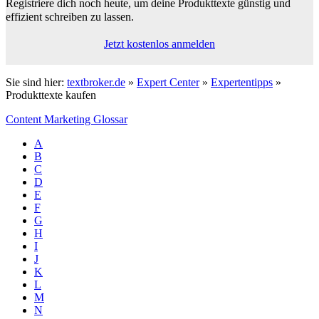
Registriere dich noch heute, um deine Produkttexte
günstig und
effizient schreiben zu lassen.
Jetzt kostenlos anmelden
Sie sind hier:
textbroker.de
»
Expert Center
»
Expertentipps
»
Produkttexte kaufen
Content Marketing Glossar
A
B
C
D
E
F
G
H
I
J
K
L
M
N