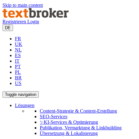
Skip to main content
Registrieren
Login
DE
FR
UK
NL
ES
IT
PT
PL
BR
US
Toggle navigation
Lösungen
Content-Strategie & Content-Erstellung
SEO-Services
✨KI-Services & Optimierung
Publikation, Vermarktung & Linkbuilding
Übersetzung & Lokalisierung