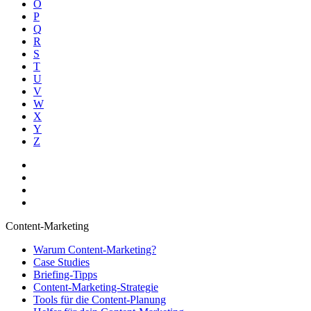
O
P
Q
R
S
T
U
V
W
X
Y
Z
Content-Marketing
Warum Content-Marketing?
Case Studies
Briefing-Tipps
Content-Marketing-Strategie
Tools für die Content-Planung