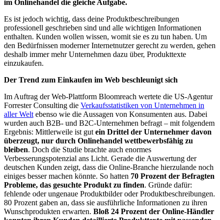
im Onlinehandel die gleiche Aufgabe.
Es ist jedoch wichtig, dass deine Produktbeschreibungen
professionell geschrieben sind und alle wichtigen Informationen
enthalten. Kunden wollen wissen, womit sie es zu tun haben. Um
den Bedürfnissen moderner Internetnutzer gerecht zu werden, gehen
deshalb immer mehr Unternehmen dazu über, Produkttexte
einzukaufen.
Der Trend zum Einkaufen im Web beschleunigt sich
Im Auftrag der Web-Plattform Bloomreach wertete die US-Agentur
Forrester Consulting die
Verkaufsstatistiken von Unternehmen in
aller Welt
ebenso wie die Aussagen von Konsumenten aus. Dabei
wurden auch B2B- und B2C-Unternehmen befragt – mit folgendem
Ergebnis: Mittlerweile ist gut
ein Drittel der Unternehmer davon
überzeugt, nur durch Onlinehandel wettbewerbsfähig zu
bleiben
. Doch die Studie brachte auch enormes
Verbesserungspotenzial ans Licht. Gerade die Auswertung der
deutschen Kunden zeigt, dass die Online-Branche hierzulande noch
einiges besser machen könnte. So hatten
70 Prozent der Befragten
Probleme, das gesuchte Produkt zu finden
. Gründe dafür:
fehlende oder ungenaue Produktbilder oder Produktbeschreibungen.
80 Prozent gaben an, dass sie ausführliche Informationen zu ihren
Wunschprodukten erwarten.
Bloß 24 Prozent der Online-Händler