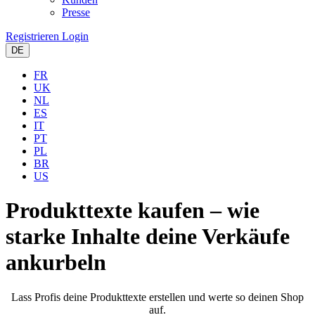
Presse
Registrieren
Login
DE
FR
UK
NL
ES
IT
PT
PL
BR
US
Produkttexte kaufen –
wie
starke Inhalte deine Verkäufe
ankurbeln
Lass Profis deine Produkttexte erstellen und werte so deinen Shop
auf.