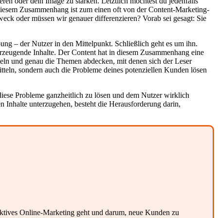
eren oder dein Image zu stärken. Letztlich möchtest du jedenfalls
iesem Zusammenhang ist zum einen oft von der Content-Marketing-
eck oder müssen wir genauer differenzieren? Vorab sei gesagt: Sie
ng – der Nutzer in den Mittelpunkt. Schließlich geht es um ihn.
 überzeugende Inhalte. Der Content hat in diesem Zusammenhang eine
itteln und genau die Themen abdecken, mit denen sich der Leser
itteln, sondern auch die Probleme deines potenziellen Kunden lösen
diese Probleme ganzheitlich zu lösen und dem Nutzer wirklich
ten Inhalte unterzugehen, besteht die Herausforderung darin,
fektives Online-Marketing geht und darum, neue Kunden zu