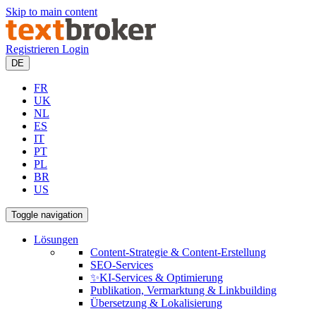
Skip to main content
Registrieren
Login
DE
FR
UK
NL
ES
IT
PT
PL
BR
US
Toggle navigation
Lösungen
Content-Strategie & Content-Erstellung
SEO-Services
✨KI-Services & Optimierung
Publikation, Vermarktung & Linkbuilding
Übersetzung & Lokalisierung