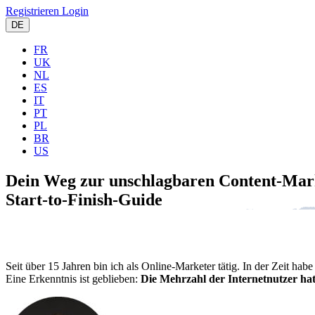
Registrieren
Login
DE
FR
UK
NL
ES
IT
PT
PL
BR
US
Dein Weg zur unschlagbaren Content-Mark
Start-to-Finish-Guide
Seit über 15 Jahren bin ich als Online-Marketer tätig. In der Zeit 
Eine Erkenntnis ist geblieben:
Die Mehrzahl der Internetnutzer ha