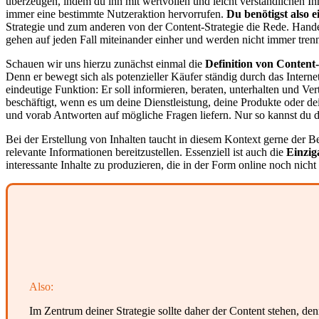
überzeugen, indem du ihn mit wertvollen und leicht verständlichen Inh
immer eine bestimmte Nutzeraktion hervorrufen.
Du benötigst also e
Strategie und zum anderen von der Content-Strategie die Rede. Hande
gehen auf jeden Fall miteinander einher und werden nicht immer tren
Schauen wir uns hierzu zunächst einmal die
Definition von Content
Denn er bewegt sich als potenzieller Käufer ständig durch das Intern
eindeutige Funktion: Er soll informieren, beraten, unterhalten und V
beschäftigt, wenn es um deine Dienstleistung, deine Produkte oder de
und vorab Antworten auf mögliche Fragen liefern. Nur so kannst du d
Bei der Erstellung von Inhalten taucht in diesem Kontext gerne der B
relevante Informationen bereitzustellen. Essenziell ist auch die
Einzig
interessante Inhalte zu produzieren, die in der Form online noch nicht 
Also:
Im Zentrum deiner Strategie sollte daher der Content stehen, 