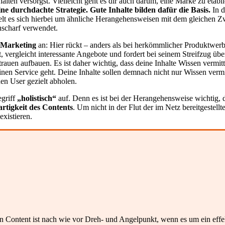
alten versorgst. Vielleicht geht es dir auch darum, eine Marke zu etabli
ine durchdachte Strategie. Gute Inhalte bilden dafür die Basis.
In d
lt es sich hierbei um ähnliche Herangehensweisen mit dem gleichen Zw
nscharf verwendet.
-Marketing
an: Hier rückt – anders als bei herkömmlicher Produktwerbu
et, vergleicht interessante Angebote und fordert bei seinem Streifzug
ertrauen aufbauen. Es ist daher wichtig, dass deine Inhalte Wissen verm
inen Service geht. Deine Inhalte sollen demnach nicht nur Wissen verm
en User gezielt abholen.
egriff
„holistisch“
auf. Denn es ist bei der Herangehensweise wichtig, 
artigkeit des Contents
. Um nicht in der Flut der im Netz bereitgestell
existieren.
denn Content ist nach wie vor Dreh- und Angelpunkt, wenn es um ein ef