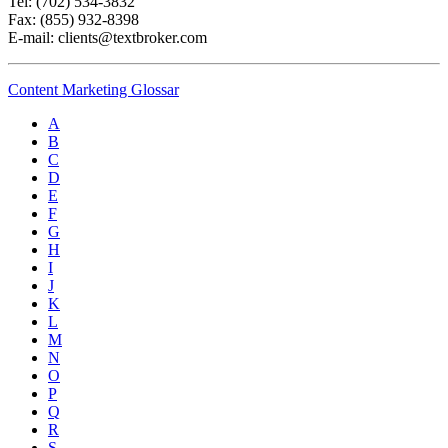
Tel: (702) 534-3832
Fax: (855) 932-8398
E-mail: clients@textbroker.com
Content Marketing Glossar
A
B
C
D
E
F
G
H
I
J
K
L
M
N
O
P
Q
R
S