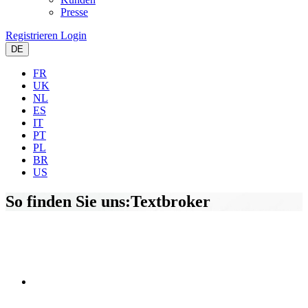
Presse
Registrieren
Login
DE
FR
UK
NL
ES
IT
PT
PL
BR
US
So finden Sie uns:
Textbroker