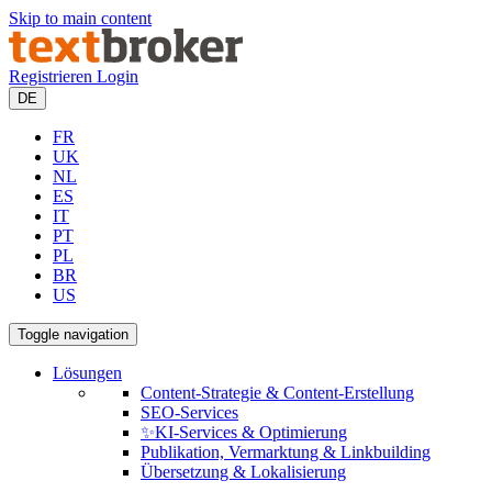
Skip to main content
Registrieren
Login
DE
FR
UK
NL
ES
IT
PT
PL
BR
US
Toggle navigation
Lösungen
Content-Strategie & Content-Erstellung
SEO-Services
✨KI-Services & Optimierung
Publikation, Vermarktung & Linkbuilding
Übersetzung & Lokalisierung