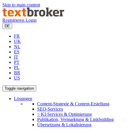
Skip to main content
Registrieren
Login
DE
FR
UK
NL
ES
IT
PT
PL
BR
US
Toggle navigation
Lösungen
Content-Strategie & Content-Erstellung
SEO-Services
✨KI-Services & Optimierung
Publikation, Vermarktung & Linkbuilding
Übersetzung & Lokalisierung