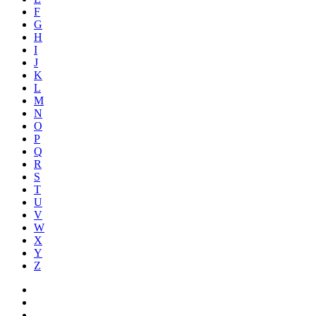
F
G
H
I
J
K
L
M
N
O
P
Q
R
S
T
U
V
W
X
Y
Z