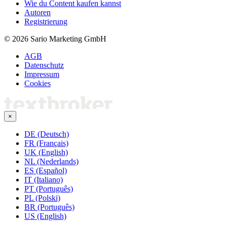
Wie du Content kaufen kannst
Autoren
Registrierung
© 2026 Sario Marketing GmbH
AGB
Datenschutz
Impressum
Cookies
×
DE (Deutsch)
FR (Français)
UK (English)
NL (Nederlands)
ES (Español)
IT (Italiano)
PT (Português)
PL (Polski)
BR (Português)
US (English)