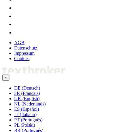
AGB
Datenschutz
Impressum
Cookies
×
DE (Deutsch)
FR (Français)
UK (English)
NL (Nederlands)
ES (Español)
IT (Italiano)
PT (Português)
PL (Polski)
BR (Português)