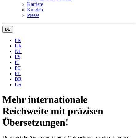
Karriere
Kunden
Presse
DE
FR
UK
NL
ES
IT
PT
PL
BR
US
Mehr internationale
Reichweite mit präzisen
Übersetzungen!
Du planst die Ausweitung deines Onlineshops in andere Länder?