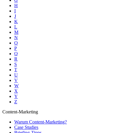
G
H
I
J
K
L
M
N
O
P
Q
R
S
T
U
V
W
X
Y
Z
Content-Marketing
Warum Content-Marketing?
Case Studies
Briefing-Tipps