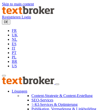
Skip to main content
Registrieren
Login
DE
FR
UK
NL
ES
IT
PT
PL
BR
US
Lösungen
Content-Strategie & Content-Erstellung
SEO-Services
✨KI-Services & Optimierung
Publikation, Vermarktung & Linkbuilding