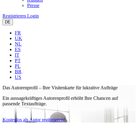
Presse
Registrieren
Login
DE
FR
UK
NL
ES
IT
PT
PL
BR
US
Das Autorenprofil –
Ihre Visitenkarte für lukrative Aufträge
Ein aussagekräftiges Autorenprofil erhöht Ihre Chancen auf
passende Textaufträge.
Kostenlos als Autor registrieren!