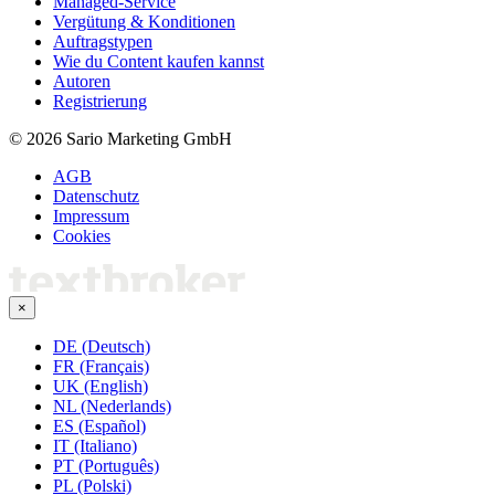
Managed-Service
Vergütung & Konditionen
Auftragstypen
Wie du Content kaufen kannst
Autoren
Registrierung
© 2026 Sario Marketing GmbH
AGB
Datenschutz
Impressum
Cookies
×
DE (Deutsch)
FR (Français)
UK (English)
NL (Nederlands)
ES (Español)
IT (Italiano)
PT (Português)
PL (Polski)