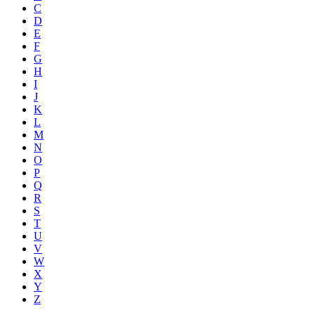
C
D
E
F
G
H
I
J
K
L
M
N
O
P
Q
R
S
T
U
V
W
X
Y
Z