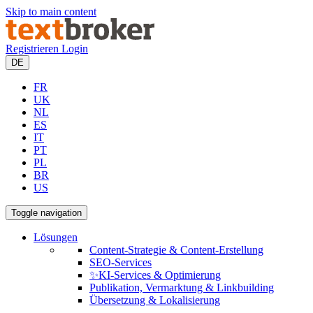
Skip to main content
Registrieren
Login
DE
FR
UK
NL
ES
IT
PT
PL
BR
US
Toggle navigation
Lösungen
Content-Strategie & Content-Erstellung
SEO-Services
✨KI-Services & Optimierung
Publikation, Vermarktung & Linkbuilding
Übersetzung & Lokalisierung