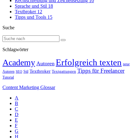
Rechtschreibung und Zeichensetzung
10
Sprache und Stil
18
Textbroker
12
Tipps und Tools
15
Suche
Schlagwörter
Erfolgreich texten
Academy
Autoren
neue
Tipps für Freelancer
Textbroker
Autoren
Stil
Textgattungen
SEO
Tutorial
Content Marketing Glossar
A
B
C
D
E
F
G
H