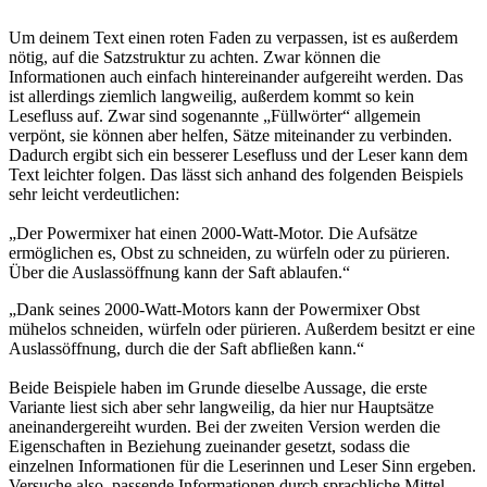
Um deinem Text einen roten Faden zu verpassen, ist es außerdem
nötig, auf die Satzstruktur zu achten. Zwar können die
Informationen auch einfach hintereinander aufgereiht werden. Das
ist allerdings ziemlich langweilig, außerdem kommt so kein
Lesefluss auf. Zwar sind sogenannte „Füllwörter“ allgemein
verpönt, sie können aber helfen, Sätze miteinander zu verbinden.
Dadurch ergibt sich ein besserer Lesefluss und der Leser kann dem
Text leichter folgen. Das lässt sich anhand des folgenden Beispiels
sehr leicht verdeutlichen:
„Der Powermixer hat einen 2000-Watt-Motor. Die Aufsätze
ermöglichen es, Obst zu schneiden, zu würfeln oder zu pürieren.
Über die Auslassöffnung kann der Saft ablaufen.“
„Dank seines 2000-Watt-Motors kann der Powermixer Obst
mühelos schneiden, würfeln oder pürieren. Außerdem besitzt er eine
Auslassöffnung, durch die der Saft abfließen kann.“
Beide Beispiele haben im Grunde dieselbe Aussage, die erste
Variante liest sich aber sehr langweilig, da hier nur Hauptsätze
aneinandergereiht wurden. Bei der zweiten Version werden die
Eigenschaften in Beziehung zueinander gesetzt, sodass die
einzelnen Informationen für die Leserinnen und Leser Sinn ergeben.
Versuche also, passende Informationen durch sprachliche Mittel