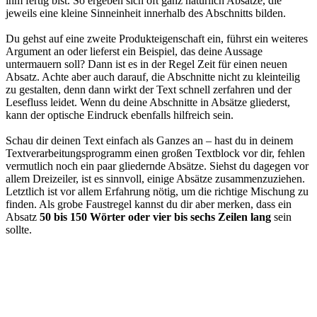
ihm fertig bist. So ergeben sich oft ganz natürlich Absätze, die
jeweils eine kleine Sinneinheit innerhalb des Abschnitts bilden.
Du gehst auf eine zweite Produkteigenschaft ein, führst ein weiteres
Argument an oder lieferst ein Beispiel, das deine Aussage
untermauern soll? Dann ist es in der Regel Zeit für einen neuen
Absatz. Achte aber auch darauf, die Abschnitte nicht zu kleinteilig
zu gestalten, denn dann wirkt der Text schnell zerfahren und der
Lesefluss leidet. Wenn du deine Abschnitte in Absätze gliederst,
kann der optische Eindruck ebenfalls hilfreich sein.
Schau dir deinen Text einfach als Ganzes an – hast du in deinem
Textverarbeitungsprogramm einen großen Textblock vor dir, fehlen
vermutlich noch ein paar gliedernde Absätze. Siehst du dagegen vor
allem Dreizeiler, ist es sinnvoll, einige Absätze zusammenzuziehen.
Letztlich ist vor allem Erfahrung nötig, um die richtige Mischung zu
finden. Als grobe Faustregel kannst du dir aber merken, dass ein
Absatz
50 bis 150 Wörter oder vier bis sechs Zeilen lang
sein
sollte.