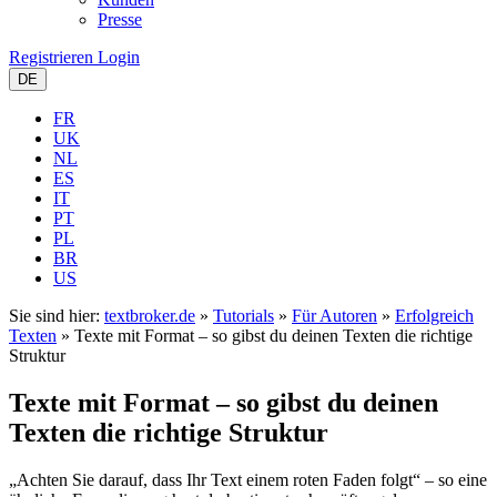
Presse
Registrieren
Login
DE
FR
UK
NL
ES
IT
PT
PL
BR
US
Sie sind hier:
textbroker.de
»
Tutorials
»
Für Autoren
»
Erfolgreich
Texten
»
Texte mit Format – so gibst du deinen Texten die richtige
Struktur
Texte mit Format – so gibst du deinen
Texten die richtige Struktur
„Achten Sie darauf, dass Ihr Text einem roten Faden folgt“ – so eine