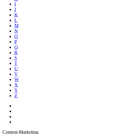
I
J
K
L
M
N
O
P
Q
R
S
T
U
V
W
X
Y
Z
Content-Marketing