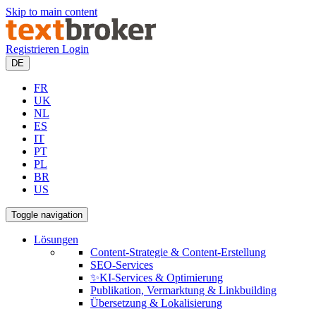
Skip to main content
Registrieren
Login
DE
FR
UK
NL
ES
IT
PT
PL
BR
US
Toggle navigation
Lösungen
Content-Strategie & Content-Erstellung
SEO-Services
✨KI-Services & Optimierung
Publikation, Vermarktung & Linkbuilding
Übersetzung & Lokalisierung