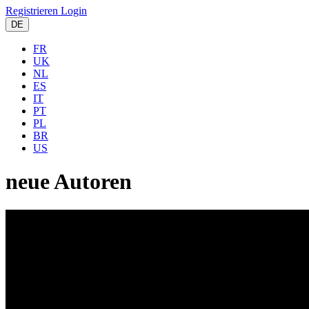
Registrieren
Login
DE
FR
UK
NL
ES
IT
PT
PL
BR
US
neue Autoren