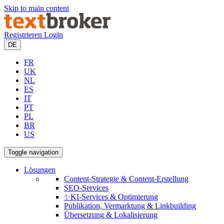
Skip to main content
Registrieren
Login
DE
FR
UK
NL
ES
IT
PT
PL
BR
US
Toggle navigation
Lösungen
Content-Strategie & Content-Erstellung
SEO-Services
✨KI-Services & Optimierung
Publikation, Vermarktung & Linkbuilding
Übersetzung & Lokalisierung