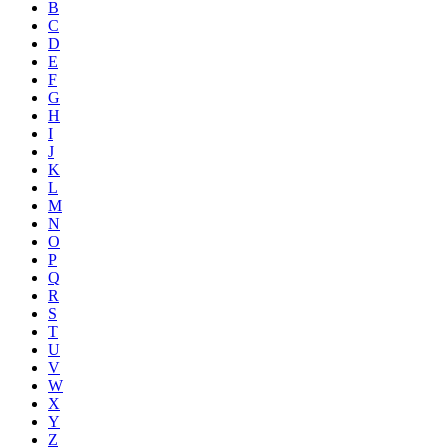
B
C
D
E
F
G
H
I
J
K
L
M
N
O
P
Q
R
S
T
U
V
W
X
Y
Z