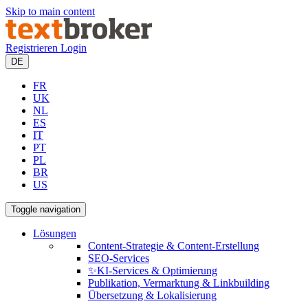
Skip to main content
Registrieren
Login
DE
FR
UK
NL
ES
IT
PT
PL
BR
US
Toggle navigation
Lösungen
Content-Strategie & Content-Erstellung
SEO-Services
✨KI-Services & Optimierung
Publikation, Vermarktung & Linkbuilding
Übersetzung & Lokalisierung