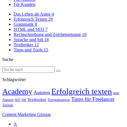
Für Kunden
Das Leben als Autor
4
Erfolgreich Texten
29
Grammatik
8
HTML und SEO
7
Rechtschreibung und Zeichensetzung
10
Sprache und Stil
18
Textbroker
12
Tipps und Tools
15
Suche
Schlagwörter
Erfolgreich texten
Academy
Autoren
neue
Tipps für Freelancer
Textbroker
Autoren
Stil
Textgattungen
SEO
Tutorial
Content Marketing Glossar
A