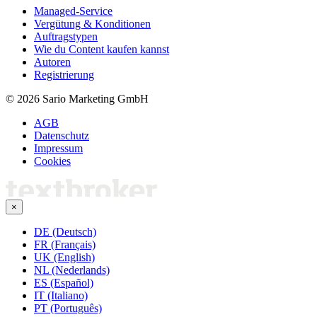
Managed-Service
Vergütung & Konditionen
Auftragstypen
Wie du Content kaufen kannst
Autoren
Registrierung
© 2026 Sario Marketing GmbH
AGB
Datenschutz
Impressum
Cookies
×
DE (Deutsch)
FR (Français)
UK (English)
NL (Nederlands)
ES (Español)
IT (Italiano)
PT (Português)