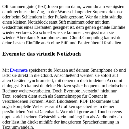
Oft kommen gute (Text)-Ideen genau dann, wenn du am wenigsten
damit rechnest: im Zug, in der Warteschlange der Supermarktkasse
oder beim Schlendern in der Fußgängerzone. Wer da nicht ständig
einen kleinen Notizblock samt Stift mitnimmt oder mit dem
Gedächtnis eines Elefanten gesegnet ist, dem gehen geniale Einfälle
wieder verloren. So schnell wie sie kommen, vergisst man sie
wieder. Aber dank Smartphones und Cloud-Computing kannst du
deine besten Einfälle auch ohne Stift und Papier überall festhalten.
Evernote: das virtuelle Notizbuch
Mit
Evernote
speicherst du Notizen auf deinem Smartphone ab und
lädst sie direkt in die Cloud. Anschließend werden sie sofort auf
allen Geräten synchronisiert, mit denen du dich in deinen Account
einloggst. So kannst du deine Notizen später bequem am heimischen
Rechner weiterverarbeiten. Doch Evernote „versteht“ nicht nur
Text, sondern dient auch als Sammelmappe für Content in
verschiedenen Formen: Auch Bilddateien, PDF-Dokumente und
sogar komplette Websites samt Grafiken speichert es in deiner
persönlichen Notiz-Datenbank. Wer nicht gerne auf Touchscreens
tippt, spricht seinen Geistesblitz ein und legt ihn als Audionotiz ab
oder lässt ihn direkt mithilfe der integrierten Spracherkennung in
Text umwandeln.