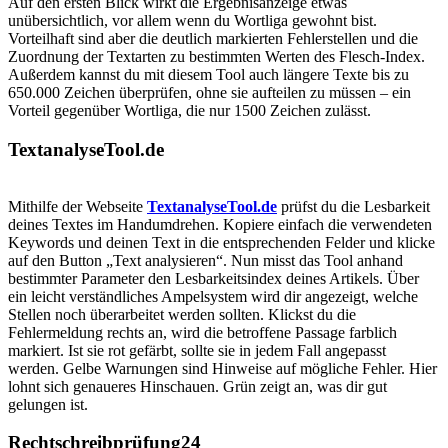
Auf den ersten Blick wirkt die Ergebnisanzeige etwas
unübersichtlich, vor allem wenn du Wortliga gewohnt bist.
Vorteilhaft sind aber die deutlich markierten Fehlerstellen und die
Zuordnung der Textarten zu bestimmten Werten des Flesch-Index.
Außerdem kannst du mit diesem Tool auch längere Texte bis zu
650.000 Zeichen überprüfen, ohne sie aufteilen zu müssen – ein
Vorteil gegenüber Wortliga, die nur 1500 Zeichen zulässt.
TextanalyseTool.de
Mithilfe der Webseite
TextanalyseTool.de
prüfst du die Lesbarkeit
deines Textes im Handumdrehen. Kopiere einfach die verwendeten
Keywords und deinen Text in die entsprechenden Felder und klicke
auf den Button „Text analysieren“. Nun misst das Tool anhand
bestimmter Parameter den Lesbarkeitsindex deines Artikels. Über
ein leicht verständliches Ampelsystem wird dir angezeigt, welche
Stellen noch überarbeitet werden sollten. Klickst du die
Fehlermeldung rechts an, wird die betroffene Passage farblich
markiert. Ist sie rot gefärbt, sollte sie in jedem Fall angepasst
werden. Gelbe Warnungen sind Hinweise auf mögliche Fehler. Hier
lohnt sich genaueres Hinschauen. Grün zeigt an, was dir gut
gelungen ist.
Rechtschreibprüfung24