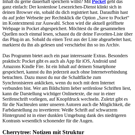
Inhalt du gerne dauerhaft speichern willst? Mit
Pocket
geht das
ganz einfach: Der kostenlose Lesezeichen-Dienst klinkt sich in
deinen Browser ein, sobald du dich registriert hast. Daraufhin hast
du auf jeder Webseite per Rechtsklick die Option „Save to Pocket“
im Kontextmenü zur Auswahl. Schon wird die aktuell geöffnete
Webpage in Pocket abgespeichert. Möchtest du die gesammelten
Quellen noch einmal lesen, schaust du dir deine Favoriten-Liste über
das Plug-in an. Sobald du einen Text aus der Liste abgearbeitet hast,
markierst du ihn als gelesen und verschiebst ihn so ins Archiv.
Das Programm bietet auch ein paar interessante Extras. Besonders
praktisch: Pocket gibt es auch als App für iOS, Android und
Amazons Kindle Fire. Ist ein Inhalt auf deinem Smartphone
gespeichert, kannst du ihn jederzeit auch ohne Internetverbindung
betrachten. Dazu musst du nur die Schaltfläche zum
Synchronisieren anklicken, wenn du noch mit dem Internet
verbunden bist. Wer am Bildschirm lieber serifenlose Schriften liest,
kann die Darstellung wichtiger Onlinetexte, die nur in einer
Serifenschrift vorliegen, auf Knopfdruck wechseln. Zuletzt gibt es
für die Nachteulen unter unseren Autoren auch die Möglichkeit, die
Farbdarstellung zu invertieren: Weiße Schrift auf schwarzem
Hintergrund ist in einer dunklen Umgebung dank des niedrigeren
Kontrasts wesentlich schonender für die Augen.
Cherrytree: Notizen mit Struktur