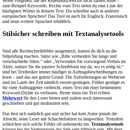
Worte vorgeben, die der RepetitionDetector nicht zählen sollte –
zum Beispiel Keywords. Rechts vom Text siehst du eine Liste der
häufigsten Wörter in deinem Text. Du schreibst auch in anderen
europäischen Sprachen? Das Tool ist auch für Englisch, Französisch
und neun weitere Sprachen erhältlich.
Stilsicher schreiben mit Textanalysetools
Sind alle Rechtschreibfehler ausgemerzt, kannst du dich an die
Stilprüfung machen. Sätze wie „Bitte vermeiden Sie lange und
verschachtelte Sätze.“ oder „Verwenden Sie vorwiegend Verben im
Aktiv, nutzen Sie die passive Schreibform nur da, wo es nötig ist.“
sind bei Textbroker immer häufiger in Auftragsbeschreibungen zu
lesen – und das aus gutem Grund. Die Anforderungen an Webtexte
sind im Laufe der Zeit nämlich enorm gestiegen. Früher genügte es
für viele Auftraggeber vielleicht, einen Text mit einer bestimmten
Keyword-Dichte zu verfassen. Heute muss ein Text echten
Mehrwert
für den Leser bieten und zudem noch interessant
geschrieben und gut strukturiert sein.
Das liest sich natürlich gut und sicher hat kein Autor jemals die
Absicht, seine Leser mit Schachtelsätzen zu langweilen. Trotzdem
schleichen sich solche Fehler oft unbemerkt ein.
Textanalysetools
können bei der Verfeinerung des Stils sehr hilfreich sein. Mit ihrer