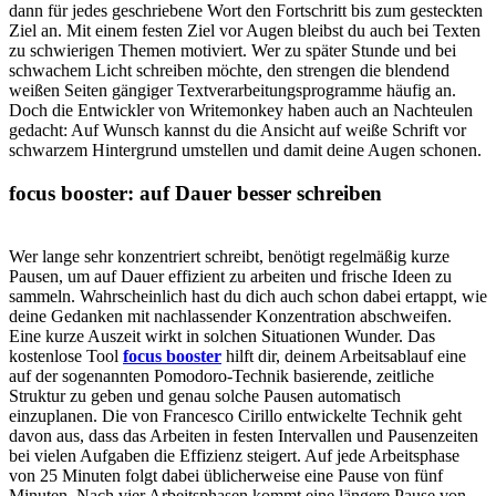
dann für jedes geschriebene Wort den Fortschritt bis zum gesteckten
Ziel an. Mit einem festen Ziel vor Augen bleibst du auch bei Texten
zu schwierigen Themen motiviert. Wer zu später Stunde und bei
schwachem Licht schreiben möchte, den strengen die blendend
weißen Seiten gängiger Textverarbeitungsprogramme häufig an.
Doch die Entwickler von Writemonkey haben auch an Nachteulen
gedacht: Auf Wunsch kannst du die Ansicht auf weiße Schrift vor
schwarzem Hintergrund umstellen und damit deine Augen schonen.
focus booster: auf Dauer besser schreiben
Wer lange sehr konzentriert schreibt, benötigt regelmäßig kurze
Pausen, um auf Dauer effizient zu arbeiten und frische Ideen zu
sammeln. Wahrscheinlich hast du dich auch schon dabei ertappt, wie
deine Gedanken mit nachlassender Konzentration abschweifen.
Eine kurze Auszeit wirkt in solchen Situationen Wunder. Das
kostenlose Tool
focus booster
hilft dir, deinem Arbeitsablauf eine
auf der sogenannten Pomodoro-Technik basierende, zeitliche
Struktur zu geben und genau solche Pausen automatisch
einzuplanen. Die von Francesco Cirillo entwickelte Technik geht
davon aus, dass das Arbeiten in festen Intervallen und Pausenzeiten
bei vielen Aufgaben die Effizienz steigert. Auf jede Arbeitsphase
von 25 Minuten folgt dabei üblicherweise eine Pause von fünf
Minuten. Nach vier Arbeitsphasen kommt eine längere Pause von