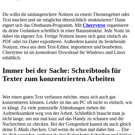
Du willst dir umfangreichere Notizen zu einem Themengebiet oder
Text machen und sie möglichst übersichtlich strukturieren? Dann
eignet sich das Obstbaum-Programm. Mit
Cherrytree
organisierst
du deine Gedanken schriftlich in einer Baumstruktur. Jede Notiz ist
dabei ein eigener Ast. Fertige Notizen lassen sich ganz einfach als
PDF oder txt-Datei exportieren. Außerdem kannst du bestehende
Notizen, etwa aus dem Text-Editor, importieren und bearbeiten.
Cherrytree ist als kostenloser Download für Windows und Linux
erhältlich.
Immer bei der Sache: Schreibtools für
Texter zum konzentrierten Arbeiten
Wer einen guten Text verfassen möchte, muss sich auch gut
konzentrieren können. Leider ist das am PC oft nicht so einfach, wie
es klingt. Zu viele potenzielle Ablenkungen ziehen die
Aufmerksamkeit weg von der Arbeit. Schließlich braucht man ja
nicht lange, um nur mal kurz auf das Handy zu schauen und die
Nachrichten zu checken. Bei der Gelegenheit kannst du auch gleich
deine E-Mails checken. Und wenn du schon mal dabei bist … Ehe
du dich versiehst, verlierst du den Faden beim Schreiben und hinkst