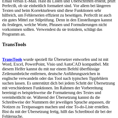
Email versus E-Mail. Hast du Listen und Überschriften erstellt, prüft
PerfectIt, ob sie einheitlich formatiert sind. Vor allem bei längeren
Texten und beim Korrekturlesen sind diese Funktionen sehr
hilfreich, um Fehlerserien effizient zu beseitigen. PerfectIt ist auch
ein gutes Mittel zur Stilprüfung. Denn in den Einstellungen kannst
du festlegen, welche Worte, Phrasen und Formulierungen nicht
vorkommen sollten. Verwendest du sie trotzdem, schlägt das
Programm an.
TransTools
TransTools
wurde speziell für Übersetzer entworfen und ist mit
Word, Excel, PowerPoint, Visio und AutoCAD kompatibel. Mit
diesem Helfer kannst du mit nur einem Befehl überflüssige
Zeilenumbrüche entfernen, deutsche Anführungszeichen in
englische verwandeln oder das Tool nach typischen Tippfehlern
suchen lassen. Es unterstützt dich bei jedem Schritt der Übersetzung
mit verschiedenen Funktionen. Im Rahmen der Vorbereitung
bereinigt es beispielsweise die Formatierung des Textes und
vereinheitlicht sie. Während der Übersetzung kannst du die
Schreibweise der Nummern der jeweiligen Sprache anpassen, dir
Notizen zu Textpassagen machen und eine To-do-Liste erstellen.
Bist du mit der Übersetzung fertig, hilft das Schreibtool dir bei der
Fehlersuche.