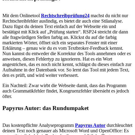
Mit dem Onlinetool
Rechtschreibprüfung24
machst du nicht nur
Rechtschreibfehler ausfindig, es bietet dir auch eine Stilanalyse.
Dazu fügst du deinen Text einfach auf der Webseite ein und
bestätigst mit Klick auf „Prüfung starten“. RSP24 streicht dir dann
alle fragwürdigen Stellen farbig an. Klickst du auf die farbig
markierten Wörter, öffnet sich ein separates Fenster mit einer
Erklärung – genau wie du es vom Textbroker-Feedback kennst.
Nun kannst du entweder die Korrektur des Tools annehmen oder es
anweisen, diesen Fehlertyp zu ignorieren. Hat es ein Wort
angestrichen, das es noch nicht kennt, schlägst du dieses einfach zur
Aufnahme in der Datenbank vor. So lernt das Tool mit jedem Text,
den es prüft, und wird weiter verbessert.
Ein Nachteil: Zwar wirbt die Webseite damit, dass das Programm
auch Grammatikfehler findet, Kongruenzfehler übersieht es jedoch
öfter.
Papyrus Autor: das Rundumpaket
Das kostenpflichte Analyseprogramm
Papyrus Autor
durchleuchtet
deinen Text noch genauer als Microsoft Word und OpenOffice: Es