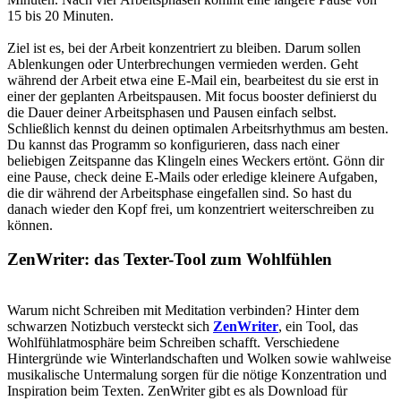
15 bis 20 Minuten.
Ziel ist es, bei der Arbeit konzentriert zu bleiben. Darum sollen
Ablenkungen oder Unterbrechungen vermieden werden. Geht
während der Arbeit etwa eine E-Mail ein, bearbeitest du sie erst in
einer der geplanten Arbeitspausen. Mit focus booster definierst du
die Dauer deiner Arbeitsphasen und Pausen einfach selbst.
Schließlich kennst du deinen optimalen Arbeitsrhythmus am besten.
Du kannst das Programm so konfigurieren, dass nach einer
beliebigen Zeitspanne das Klingeln eines Weckers ertönt. Gönn dir
eine Pause, check deine E-Mails oder erledige kleinere Aufgaben,
die dir während der Arbeitsphase eingefallen sind. So hast du
danach wieder den Kopf frei, um konzentriert weiterschreiben zu
können.
ZenWriter: das Texter-Tool zum Wohlfühlen
Warum nicht Schreiben mit Meditation verbinden? Hinter dem
schwarzen Notizbuch versteckt sich
ZenWriter
, ein Tool, das
Wohlfühlatmosphäre beim Schreiben schafft. Verschiedene
Hintergründe wie Winterlandschaften und Wolken sowie wahlweise
musikalische Untermalung sorgen für die nötige Konzentration und
Inspiration beim Texten. ZenWriter gibt es als Download für