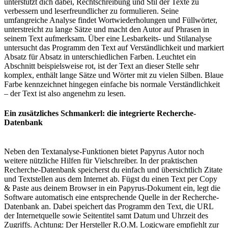
unterstützt dich dabei, Rechtschreibung und Stil der Texte zu
verbessern und leserfreundlicher zu formulieren. Seine
umfangreiche Analyse findet Wortwiederholungen und Füllwörter,
unterstreicht zu lange Sätze und macht den Autor auf Phrasen in
seinem Text aufmerksam. Über eine Lesbarkeits- und Stilanalyse
untersucht das Programm den Text auf Verständlichkeit und markiert
Absatz für Absatz in unterschiedlichen Farben. Leuchtet ein
Abschnitt beispielsweise rot, ist der Text an dieser Stelle sehr
komplex, enthält lange Sätze und Wörter mit zu vielen Silben. Blaue
Farbe kennzeichnet hingegen einfache bis normale Verständlichkeit
– der Text ist also angenehm zu lesen.
Ein zusätzliches Schmankerl: die integrierte Recherche-
Datenbank
Neben den Textanalyse-Funktionen bietet Papyrus Autor noch
weitere nützliche Hilfen für Vielschreiber. In der praktischen
Recherche-Datenbank speicherst du einfach und übersichtlich Zitate
und Textstellen aus dem Internet ab. Fügst du einen Text per Copy
& Paste aus deinem Browser in ein Papyrus-Dokument ein, legt die
Software automatisch eine entsprechende Quelle in der Recherche-
Datenbank an. Dabei speichert das Programm den Text, die URL
der Internetquelle sowie Seitentitel samt Datum und Uhrzeit des
Zugriffs. Achtung: Der Hersteller R.O.M. Logicware empfiehlt zur