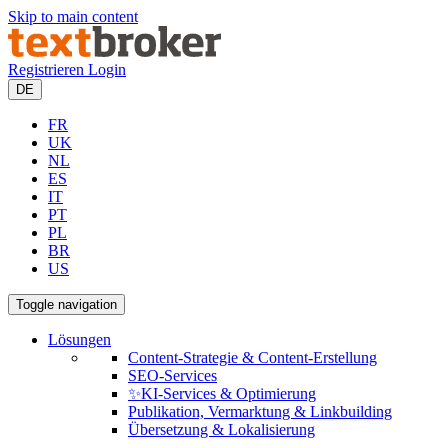
Skip to main content
Registrieren
Login
DE
FR
UK
NL
ES
IT
PT
PL
BR
US
Toggle navigation
Lösungen
Content-Strategie & Content-Erstellung
SEO-Services
✨KI-Services & Optimierung
Publikation, Vermarktung & Linkbuilding
Übersetzung & Lokalisierung