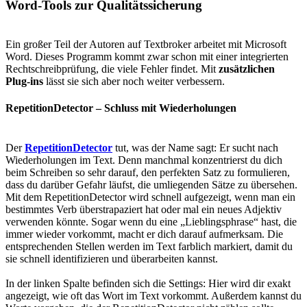
Word-Tools zur Qualitätssicherung
Ein großer Teil der Autoren auf Textbroker arbeitet mit Microsoft
Word. Dieses Programm kommt zwar schon mit einer integrierten
Rechtschreibprüfung, die viele Fehler findet. Mit
zusätzlichen
Plug-ins
lässt sie sich aber noch weiter verbessern.
RepetitionDetector – Schluss mit Wiederholungen
Der
RepetitionDetector
tut, was der Name sagt: Er sucht nach
Wiederholungen im Text. Denn manchmal konzentrierst du dich
beim Schreiben so sehr darauf, den perfekten Satz zu formulieren,
dass du darüber Gefahr läufst, die umliegenden Sätze zu übersehen.
Mit dem RepetitionDetector wird schnell aufgezeigt, wenn man ein
bestimmtes Verb überstrapaziert hat oder mal ein neues Adjektiv
verwenden könnte. Sogar wenn du eine „Lieblingsphrase“ hast, die
immer wieder vorkommt, macht er dich darauf aufmerksam. Die
entsprechenden Stellen werden im Text farblich markiert, damit du
sie schnell identifizieren und überarbeiten kannst.
In der linken Spalte befinden sich die Settings: Hier wird dir exakt
angezeigt, wie oft das Wort im Text vorkommt. Außerdem kannst du