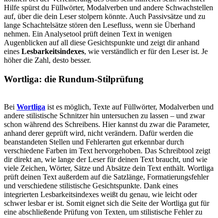
Hilfe spürst du Füllwörter, Modalverben und andere Schwachstellen
auf, über die dein Leser stolpern könnte. Auch Passivsätze und zu
lange Schachtelsätze stören den Lesefluss, wenn sie Überhand
nehmen. Ein Analysetool prüft deinen Text in wenigen
Augenblicken auf all diese Gesichtspunkte und zeigt dir anhand
eines
Lesbarkeitsindexes
, wie verständlich er für den Leser ist. Je
höher die Zahl, desto besser.
Wortliga: die Rundum-Stilprüfung
Bei
Wortliga
ist es möglich, Texte auf Füllwörter, Modalverben und
andere stilistische Schnitzer hin untersuchen zu lassen – und zwar
schon während des Schreibens. Hier kannst du zwar die Parameter,
anhand derer geprüft wird, nicht verändern. Dafür werden die
beanstandeten Stellen und Fehlerarten gut erkennbar durch
verschiedene Farben im Text hervorgehoben. Das Schreibtool zeigt
dir direkt an, wie lange der Leser für deinen Text braucht, und wie
viele Zeichen, Wörter, Sätze und Absätze dein Text enthält. Wortliga
prüft deinen Text außerdem auf die Satzlänge, Formatierungsfehler
und verschiedene stilistische Gesichtspunkte. Dank eines
integrierten Lesbarkeitsindexes weißt du genau, wie leicht oder
schwer lesbar er ist. Somit eignet sich die Seite der Wortliga gut für
eine abschließende Prüfung von Texten, um stilistische Fehler zu