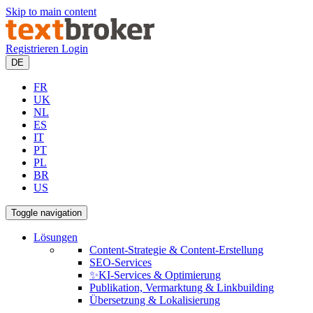
Skip to main content
Registrieren
Login
DE
FR
UK
NL
ES
IT
PT
PL
BR
US
Toggle navigation
Lösungen
Content-Strategie & Content-Erstellung
SEO-Services
✨KI-Services & Optimierung
Publikation, Vermarktung & Linkbuilding
Übersetzung & Lokalisierung