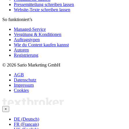
Pressemitteilung schreiben lassen
Website-Texte schreiben lassen
So funktioniert’s
Managed-Service
Vergütung & Konditionen
Auftragstypen
Wie du Content kaufen kannst
Autoren
Registrierung
© 2026 Sario Marketing GmbH
AGB
Datenschutz
Impressum
Cookies
×
DE (Deutsch)
FR (Français)