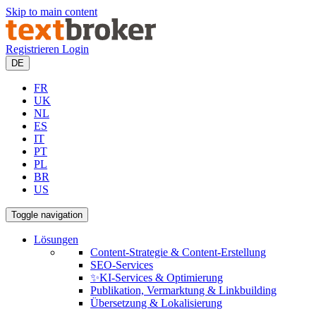
Skip to main content
Registrieren
Login
DE
FR
UK
NL
ES
IT
PT
PL
BR
US
Toggle navigation
Lösungen
Content-Strategie & Content-Erstellung
SEO-Services
✨KI-Services & Optimierung
Publikation, Vermarktung & Linkbuilding
Übersetzung & Lokalisierung