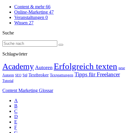
Content & mehr
66
Online-Marketing
47
Veranstaltungen
0
Wissen
27
Suche
Schlagwörter
Erfolgreich texten
Academy
Autoren
neue
Tipps für Freelancer
Textbroker
Autoren
Stil
Textgattungen
SEO
Tutorial
Content Marketing Glossar
A
B
C
D
E
F
G