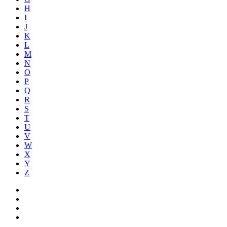
H
I
J
K
L
M
N
O
P
Q
R
S
T
U
V
W
X
Y
Z