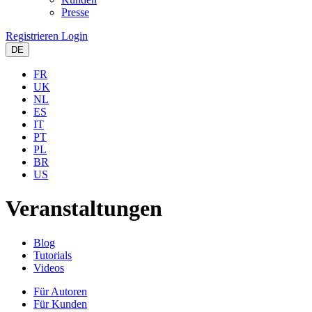
Presse
Registrieren
Login
DE
FR
UK
NL
ES
IT
PT
PL
BR
US
Veranstaltungen
Blog
Tutorials
Videos
Für Autoren
Für Kunden