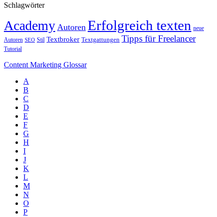
Schlagwörter
Erfolgreich texten
Academy
Autoren
neue
Tipps für Freelancer
Textbroker
Autoren
Stil
Textgattungen
SEO
Tutorial
Content Marketing Glossar
A
B
C
D
E
F
G
H
I
J
K
L
M
N
O
P