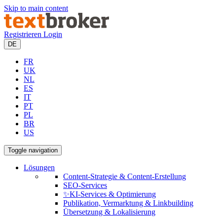
Skip to main content
Registrieren
Login
DE
FR
UK
NL
ES
IT
PT
PL
BR
US
Toggle navigation
Lösungen
Content-Strategie & Content-Erstellung
SEO-Services
✨KI-Services & Optimierung
Publikation, Vermarktung & Linkbuilding
Übersetzung & Lokalisierung