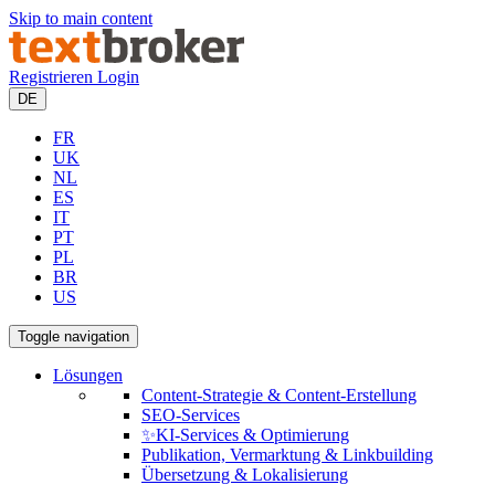
Skip to main content
Registrieren
Login
DE
FR
UK
NL
ES
IT
PT
PL
BR
US
Toggle navigation
Lösungen
Content-Strategie & Content-Erstellung
SEO-Services
✨KI-Services & Optimierung
Publikation, Vermarktung & Linkbuilding
Übersetzung & Lokalisierung