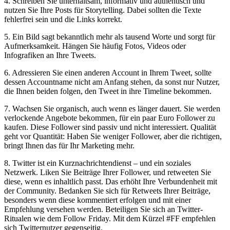
4. Schreiben Sie unterhaltsam, informativ und authentisch und
nutzen Sie Ihre Posts für Storytelling. Dabei sollten die Texte
fehlerfrei sein und die Links korrekt.
5. Ein Bild sagt bekanntlich mehr als tausend Worte und sorgt für
Aufmerksamkeit. Hängen Sie häufig Fotos, Videos oder
Infografiken an Ihre Tweets.
6. Adressieren Sie einen anderen Account in Ihrem Tweet, sollte
dessen Accountname nicht am Anfang stehen, da sonst nur Nutzer,
die Ihnen beiden folgen, den Tweet in ihre Timeline bekommen.
7. Wachsen Sie organisch, auch wenn es länger dauert. Sie werden
verlockende Angebote bekommen, für ein paar Euro Follower zu
kaufen. Diese Follower sind passiv und nicht interessiert. Qualität
geht vor Quantität: Haben Sie weniger Follower, aber die richtigen,
bringt Ihnen das für Ihr Marketing mehr.
8. Twitter ist ein Kurznachrichtendienst – und ein soziales
Netzwerk. Liken Sie Beiträge Ihrer Follower, und retweeten Sie
diese, wenn es inhaltlich passt. Das erhöht Ihre Verbundenheit mit
der Community. Bedanken Sie sich für Retweets Ihrer Beiträge,
besonders wenn diese kommentiert erfolgen und mit einer
Empfehlung versehen werden. Beteiligen Sie sich an Twitter-
Ritualen wie dem Follow Friday. Mit dem Kürzel #FF empfehlen
sich Twitternutzer gegenseitig.