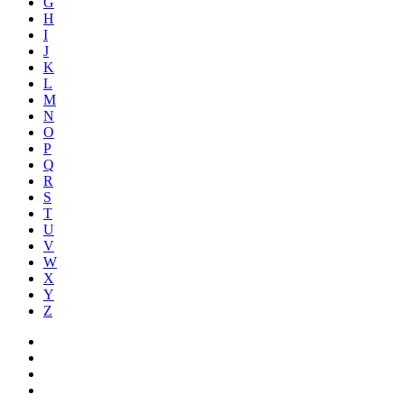
G
H
I
J
K
L
M
N
O
P
Q
R
S
T
U
V
W
X
Y
Z