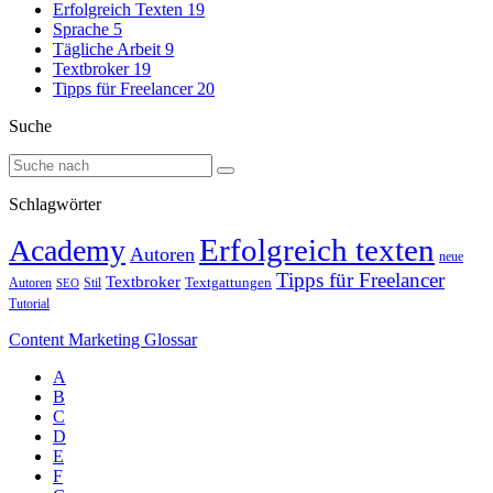
Erfolgreich Texten
19
Sprache
5
Tägliche Arbeit
9
Textbroker
19
Tipps für Freelancer
20
Suche
Schlagwörter
Erfolgreich texten
Academy
Autoren
neue
Tipps für Freelancer
Textbroker
Autoren
Stil
Textgattungen
SEO
Tutorial
Content Marketing Glossar
A
B
C
D
E
F