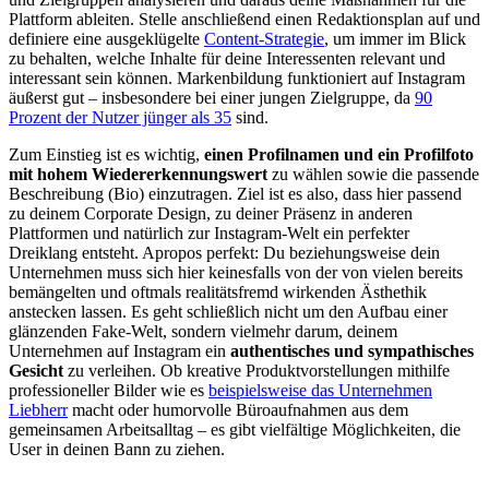
Plattform ableiten. Stelle anschließend einen Redaktionsplan auf und
definiere eine ausgeklügelte
Content-Strategie
, um immer im Blick
zu behalten, welche Inhalte für deine Interessenten relevant und
interessant sein können. Markenbildung funktioniert auf Instagram
äußerst gut – insbesondere bei einer jungen Zielgruppe, da
90
Prozent der Nutzer jünger als 35
sind.
Zum Einstieg ist es wichtig,
einen Profilnamen und ein Profilfoto
mit hohem Wiedererkennungswert
zu wählen sowie die passende
Beschreibung (Bio) einzutragen. Ziel ist es also, dass hier passend
zu deinem Corporate Design, zu deiner Präsenz in anderen
Plattformen und natürlich zur Instagram-Welt ein perfekter
Dreiklang entsteht. Apropos perfekt: Du beziehungsweise dein
Unternehmen muss sich hier keinesfalls von der von vielen bereits
bemängelten und oftmals realitätsfremd wirkenden Ästhethik
anstecken lassen. Es geht schließlich nicht um den Aufbau einer
glänzenden Fake-Welt, sondern vielmehr darum, deinem
Unternehmen auf Instagram ein
authentisches und sympathisches
Gesicht
zu verleihen. Ob kreative Produktvorstellungen mithilfe
professioneller Bilder wie es
beispielsweise das Unternehmen
Liebherr
macht oder humorvolle Büroaufnahmen aus dem
gemeinsamen Arbeitsalltag – es gibt vielfältige Möglichkeiten, die
User in deinen Bann zu ziehen.