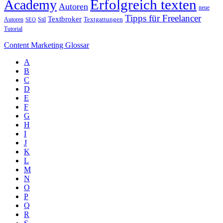
Erfolgreich texten
Academy
Autoren
neue
Tipps für Freelancer
Textbroker
Autoren
Stil
Textgattungen
SEO
Tutorial
Content Marketing Glossar
A
B
C
D
E
F
G
H
I
J
K
L
M
N
O
P
Q
R