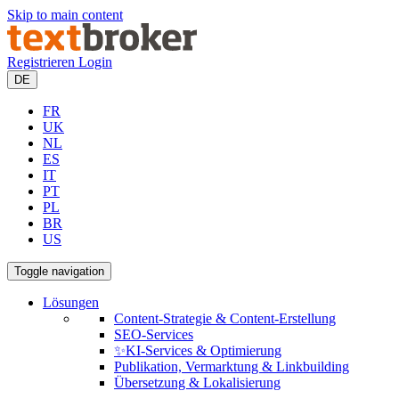
Skip to main content
Registrieren
Login
DE
FR
UK
NL
ES
IT
PT
PL
BR
US
Toggle navigation
Lösungen
Content-Strategie & Content-Erstellung
SEO-Services
✨KI-Services & Optimierung
Publikation, Vermarktung & Linkbuilding
Übersetzung & Lokalisierung