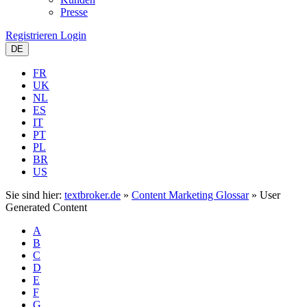
Presse
Registrieren
Login
DE
FR
UK
NL
ES
IT
PT
PL
BR
US
Sie sind hier:
textbroker.de
»
Content Marketing Glossar
»
User
Generated Content
A
B
C
D
E
F
G