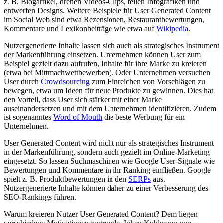
z. B. Blogartikel, drehen Videos-Clips, teilen Infografiken und
entwerfen Designs. Weitere Beispiele für User Generated Content
im Social Web sind etwa Rezensionen, Restaurantbewertungen,
Kommentare und Lexikonbeiträge wie etwa auf
Wikipedia
.
Nutzergenerierte Inhalte lassen sich auch als strategisches Instrument
der Markenführung einsetzen. Unternehmen können User zum
Beispiel gezielt dazu aufrufen, Inhalte für ihre Marke zu kreieren
(etwa bei Mittmachwettbewerben). Oder Unternehmen versuchen
User durch
Crowdsourcing
zum Einreichen von Vorschlägen zu
bewegen, etwa um Ideen für neue Produkte zu gewinnen. Dies hat
den Vorteil, dass User sich stärker mit einer Marke
auseinandersetzen und mit dem Unternehmen identifizieren. Zudem
ist sogenanntes
Word of Mouth
die beste Werbung für ein
Unternehmen.
User Generated Content wird nicht nur als strategisches Instrument
in der Markenführung, sondern auch gezielt im Online-Marketing
eingesetzt. So lassen Suchmaschinen wie Google User-Signale wie
Bewertungen und Kommentare in ihr Ranking einfließen. Google
spielt z. B. Produktbewertungen in den
SERPs
aus.
Nutzergenerierte Inhalte können daher zu einer Verbesserung des
SEO-Rankings führen.
Warum kreieren Nutzer User Generated Content? Dem liegen
verschiedene Motivationen zugrunde. Inken Kuhlmann von