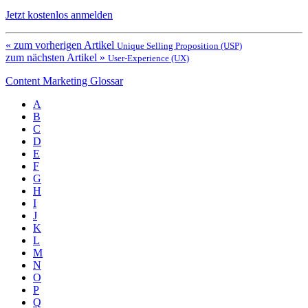
Jetzt kostenlos anmelden
« zum vorherigen Artikel
Unique Selling Proposition (USP)
zum nächsten Artikel »
User-Experience (UX)
Content Marketing Glossar
A
B
C
D
E
F
G
H
I
J
K
L
M
N
O
P
Q