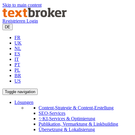
Skip to main content
Registrieren
Login
DE
FR
UK
NL
ES
IT
PT
PL
BR
US
Toggle navigation
Lösungen
Content-Strategie & Content-Erstellung
SEO-Services
✨KI-Services & Optimierung
Publikation, Vermarktung & Linkbuilding
Übersetzung & Lokalisierung