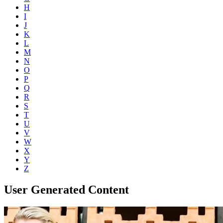
H
I
J
K
L
M
N
O
P
Q
R
S
T
U
V
W
X
Y
Z
User Generated Content