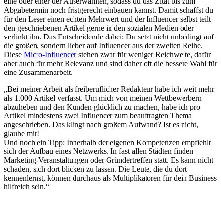
eine oder einer der Auserwählten, sodass du das Zitat bis zum
Abgabetermin noch fristgerecht einbauen kannst. Damit schaffst du
für den Leser einen echten Mehrwert und der Influencer selbst teilt
den geschriebenen Artikel gerne in den sozialen Medien oder
verlinkt ihn. Das Entscheidende dabei: Du setzt nicht unbedingt auf
die großen, sondern lieber auf Influencer aus der zweiten Reihe.
Diese
Micro-Influencer
stehen zwar für weniger Reichweite, dafür
aber auch für mehr Relevanz und sind daher oft die bessere Wahl für
eine Zusammenarbeit.
„Bei meiner Arbeit als freiberuflicher Redakteur habe ich weit mehr
als 1.000 Artikel verfasst. Um mich von meinen Wettbewerbern
abzuheben und den Kunden glücklich zu machen, habe ich pro
Artikel mindestens zwei Influencer zum beauftragten Thema
angeschrieben. Das klingt nach großem Aufwand? Ist es nicht,
glaube mir!
Und noch ein Tipp: Innerhalb der eigenen Kompetenzen empfiehlt
sich der Aufbau eines Netzwerks. In fast allen Städten finden
Marketing-Veranstaltungen oder Gründertreffen statt. Es kann nicht
schaden, sich dort blicken zu lassen. Die Leute, die du dort
kennenlernst, können durchaus als Multiplikatoren für dein Business
hilfreich sein.“