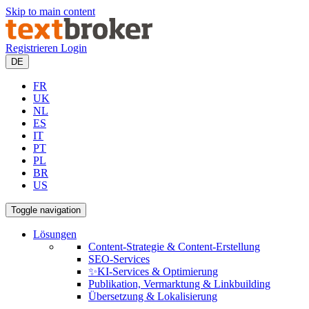
Skip to main content
Registrieren
Login
DE
FR
UK
NL
ES
IT
PT
PL
BR
US
Toggle navigation
Lösungen
Content-Strategie & Content-Erstellung
SEO-Services
✨KI-Services & Optimierung
Publikation, Vermarktung & Linkbuilding
Übersetzung & Lokalisierung