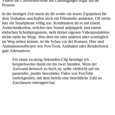
Videos die Conversion-Rate auf Landingpages sogar um 80
Prozent.
In der heutigen Zeit musst du dir weder ein teures Equipment für
dein Vorhaben anschaffen noch ein Filmstudio anmieten. Oft reicht
hier ein Smartphone völlig aus. Kombinierst du es mit einem
Ansteckmikrofon, welches den Sound aufpäppelt, und einem
einfachen Schnittprogramm, steht deiner eigenen Videoproduktion
nichts mehr im Wege. Was dem ein oder anderen aber womöglich
im Weg stehen könnte, ist die Scheu vor der Kamera. Hier sind
Animationssoftwares wie PowToon, Animaker oder Renderforest
gute Alternativen.
Für einen zwanzig-Sekunden-Clip benötige ich
beispielsweise damit ein bis zwei Stunden. Wem der
Aufwand dennoch zu hoch ist, sollte vielleicht auf ein
passendes, positiv bewertetes Video von YouTube
zurückgreifen, mit dem bereits eine beachtliche Zahl an
Zuschauern interagiert hat.