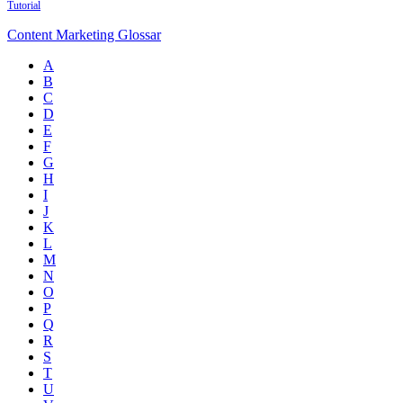
Tutorial
Content Marketing Glossar
A
B
C
D
E
F
G
H
I
J
K
L
M
N
O
P
Q
R
S
T
U