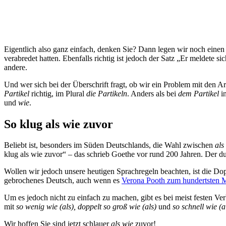
Eigentlich also ganz einfach, denken Sie? Dann legen wir noch einen dr
verabredet hatten. Ebenfalls richtig ist jedoch der Satz „Er meldete s
andere.
Und wer sich bei der Überschrift fragt, ob wir ein Problem mit den Ar
Partikel
richtig, im Plural
die Partikeln
. Anders als bei
dem Partikel
in
und
wie
.
So klug als wie zuvor
Beliebt ist, besonders im Süden Deutschlands, die Wahl zwischen
als
klug als wie zuvor“ – das schrieb Goethe vor rund 200 Jahren. Der durf
Wollen wir jedoch unsere heutigen Sprachregeln beachten, ist die D
gebrochenes Deutsch, auch wenn es
Verona Pooth zum hundertsten M
Um es jedoch nicht zu einfach zu machen, gibt es bei meist festen V
mit
so wenig wie (als), doppelt so groß wie (als)
und
so schnell wie (al
Wir hoffen Sie sind jetzt schlauer
als wie
zuvor!