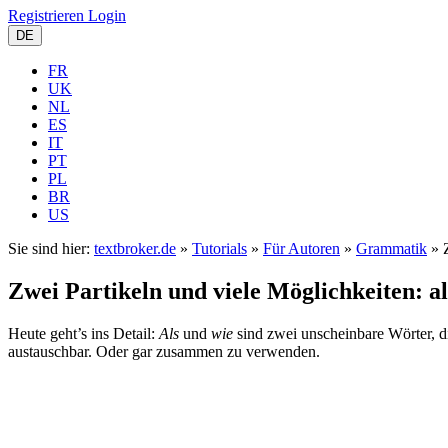
Registrieren
Login
DE
FR
UK
NL
ES
IT
PT
PL
BR
US
Sie sind hier:
textbroker.de
»
Tutorials
»
Für Autoren
»
Grammatik
»
Zwei Partikeln und viele Möglichkeiten: a
Heute geht’s ins Detail:
Als
und
wie
sind zwei unscheinbare Wörter, di
austauschbar. Oder gar zusammen zu verwenden.