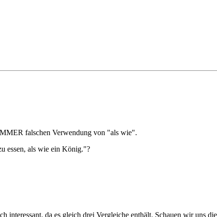
er IMMER falschen Verwendung von "als wie".
 zu essen, als wie ein König."?
ich interessant, da es gleich drei Vergleiche enthält. Schauen wir uns d