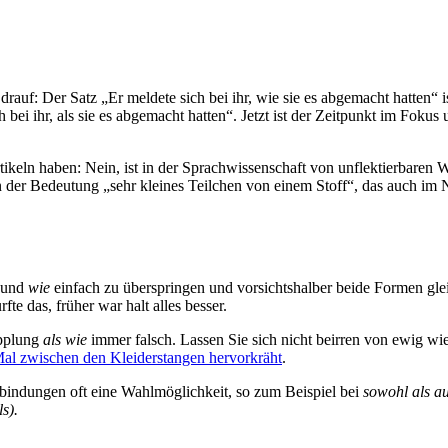
auf: Der Satz „Er meldete sich bei ihr, wie sie es abgemacht hatten“ ist
ich bei ihr, als sie es abgemacht hatten“. Jetzt ist der Zeitpunkt im Fo
tikeln haben: Nein, ist in der Sprachwissenschaft von unflektierbaren W
 der Bedeutung „sehr kleines Teilchen von einem Stoff“, das auch i
und
wie
einfach zu überspringen und vorsichtshalber beide Formen glei
te das, früher war halt alles besser.
opplung
als wie
immer falsch. Lassen Sie sich nicht beirren von ewig wi
al zwischen den Kleiderstangen hervorkräht
.
erbindungen oft eine Wahlmöglichkeit, so zum Beispiel bei
sowohl als a
s).