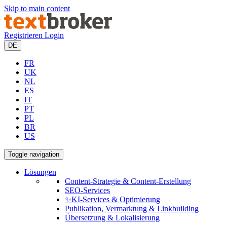
Skip to main content
Registrieren
Login
DE
FR
UK
NL
ES
IT
PT
PL
BR
US
Toggle navigation
Lösungen
Content-Strategie & Content-Erstellung
SEO-Services
✨KI-Services & Optimierung
Publikation, Vermarktung & Linkbuilding
Übersetzung & Lokalisierung