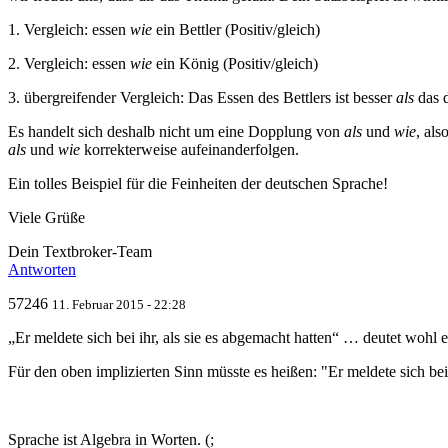
1. Vergleich: essen
wie
ein Bettler (Positiv/gleich)
2. Vergleich: essen
wie
ein König (Positiv/gleich)
3. übergreifender Vergleich: Das Essen des Bettlers ist besser
als
das d
Es handelt sich deshalb nicht um eine Dopplung von
als
und
wie
, al
als
und
wie
korrekterweise aufeinanderfolgen.
Ein tolles Beispiel für die Feinheiten der deutschen Sprache!
Viele Grüße
Dein Textbroker-Team
Antworten
57246
11. Februar 2015 - 22:28
„Er meldete sich bei ihr, als sie es abgemacht hatten“ … deutet wohl 
Für den oben implizierten Sinn müsste es heißen: "Er meldete sich be
Sprache ist Algebra in Worten. (;