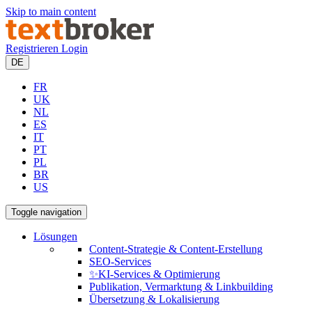
Skip to main content
Registrieren
Login
DE
FR
UK
NL
ES
IT
PT
PL
BR
US
Toggle navigation
Lösungen
Content-Strategie & Content-Erstellung
SEO-Services
✨KI-Services & Optimierung
Publikation, Vermarktung & Linkbuilding
Übersetzung & Lokalisierung