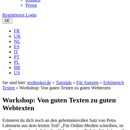
Presse
Registrieren
Login
DE
FR
UK
NL
ES
IT
PT
PL
BR
US
Sie sind hier:
textbroker.de
»
Tutorials
»
Für Autoren
»
Erfolgreich
Texten
»
Workshop: Von guten Texten zu guten Webtexten
Workshop: Von guten Texten zu guten
Webtexten
Erinnerst du dich noch an den geheimnisvollen Satz von Petra
Lahnstein aus dem letzten Teil? „Für Online-Medien schreiben, ist