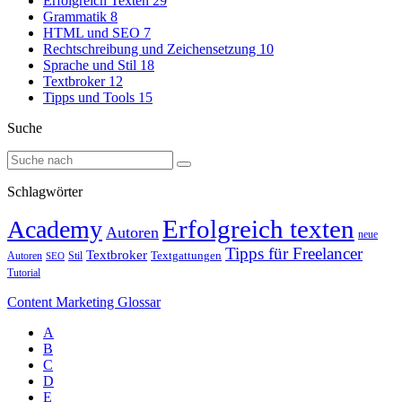
Erfolgreich Texten
29
Grammatik
8
HTML und SEO
7
Rechtschreibung und Zeichensetzung
10
Sprache und Stil
18
Textbroker
12
Tipps und Tools
15
Suche
Schlagwörter
Erfolgreich texten
Academy
Autoren
neue
Tipps für Freelancer
Textbroker
Autoren
Stil
Textgattungen
SEO
Tutorial
Content Marketing Glossar
A
B
C
D
E