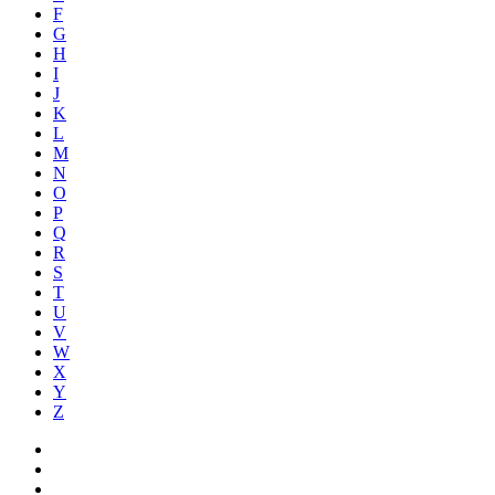
F
G
H
I
J
K
L
M
N
O
P
Q
R
S
T
U
V
W
X
Y
Z