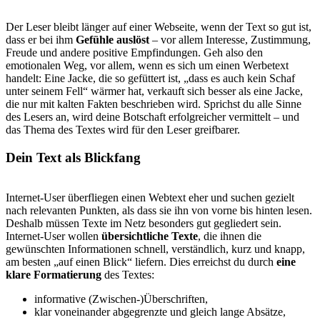
Der Leser bleibt länger auf einer Webseite, wenn der Text so gut ist,
dass er bei ihm
Gefühle auslöst
– vor allem Interesse, Zustimmung,
Freude und andere positive Empfindungen. Geh also den
emotionalen Weg, vor allem, wenn es sich um einen Werbetext
handelt: Eine Jacke, die so gefüttert ist, „dass es auch kein Schaf
unter seinem Fell“ wärmer hat, verkauft sich besser als eine Jacke,
die nur mit kalten Fakten beschrieben wird. Sprichst du alle Sinne
des Lesers an, wird deine Botschaft erfolgreicher vermittelt – und
das Thema des Textes wird für den Leser greifbarer.
Dein Text als Blickfang
Internet-User überfliegen einen Webtext eher und suchen gezielt
nach relevanten Punkten, als dass sie ihn von vorne bis hinten lesen.
Deshalb müssen Texte im Netz besonders gut gegliedert sein.
Internet-User wollen
übersichtliche Texte
, die ihnen die
gewünschten Informationen schnell, verständlich, kurz und knapp,
am besten „auf einen Blick“ liefern. Dies erreichst du durch
eine
klare Formatierung
des Textes:
informative (Zwischen-)Überschriften,
klar voneinander abgegrenzte und gleich lange Absätze,