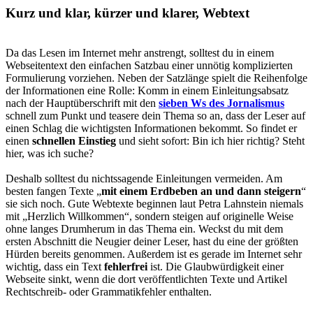
Kurz und klar, kürzer und klarer, Webtext
Da das Lesen im Internet mehr anstrengt, solltest du in einem
Webseitentext den einfachen Satzbau einer unnötig komplizierten
Formulierung vorziehen. Neben der Satzlänge spielt die Reihenfolge
der Informationen eine Rolle: Komm in einem Einleitungsabsatz
nach der Hauptüberschrift mit den
sieben Ws des Jornalismus
schnell zum Punkt und teasere dein Thema so an, dass der Leser auf
einen Schlag die wichtigsten Informationen bekommt. So findet er
einen
schnellen Einstieg
und sieht sofort: Bin ich hier richtig? Steht
hier, was ich suche?
Deshalb solltest du nichtssagende Einleitungen vermeiden. Am
besten fangen Texte „
mit einem Erdbeben an und dann steigern
“
sie sich noch. Gute Webtexte beginnen laut Petra Lahnstein niemals
mit „Herzlich Willkommen“, sondern steigen auf originelle Weise
ohne langes Drumherum in das Thema ein. Weckst du mit dem
ersten Abschnitt die Neugier deiner Leser, hast du eine der größten
Hürden bereits genommen. Außerdem ist es gerade im Internet sehr
wichtig, dass ein Text
fehlerfrei
ist. Die Glaubwürdigkeit einer
Webseite sinkt, wenn die dort veröffentlichten Texte und Artikel
Rechtschreib- oder Grammatikfehler enthalten.