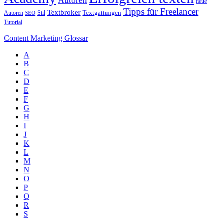
Autoren
neue
Tipps für Freelancer
Textbroker
Autoren
Stil
Textgattungen
SEO
Tutorial
Content Marketing Glossar
A
B
C
D
E
F
G
H
I
J
K
L
M
N
O
P
Q
R
S