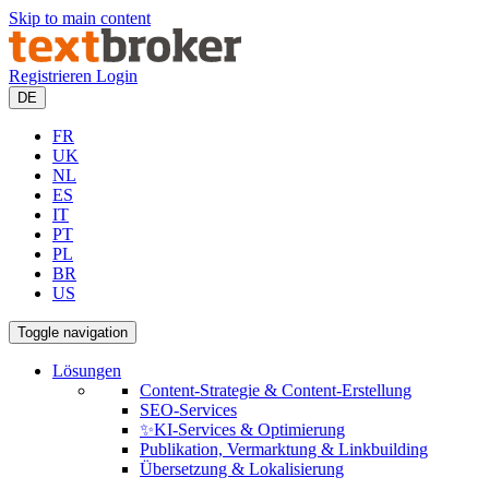
Skip to main content
Registrieren
Login
DE
FR
UK
NL
ES
IT
PT
PL
BR
US
Toggle navigation
Lösungen
Content-Strategie & Content-Erstellung
SEO-Services
✨KI-Services & Optimierung
Publikation, Vermarktung & Linkbuilding
Übersetzung & Lokalisierung