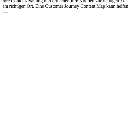
Ihre Content-Planung und erreichen Ihre Kunden zur richtigen Zeit
am richtigen Ort. Eine Customer Journey Content Map kann helfen
…