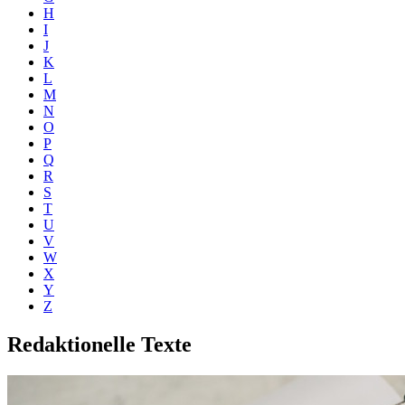
H
I
J
K
L
M
N
O
P
Q
R
S
T
U
V
W
X
Y
Z
Redaktionelle Texte