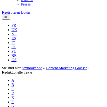
Presse
Registrieren
Login
DE
FR
UK
NL
ES
IT
PT
PL
BR
US
Sie sind hier:
textbroker.de
»
Content Marketing Glossar
»
Redaktionelle Texte
A
B
C
D
E
F
G