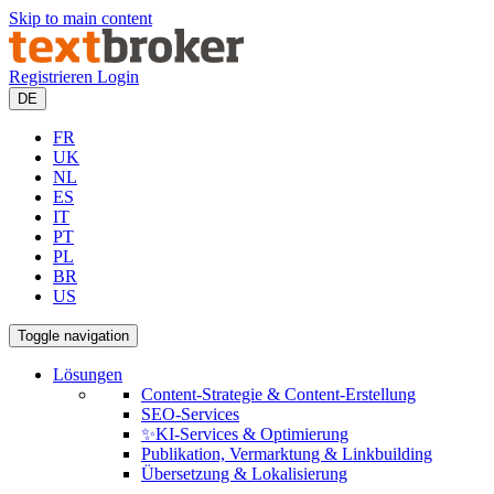
Skip to main content
Registrieren
Login
DE
FR
UK
NL
ES
IT
PT
PL
BR
US
Toggle navigation
Lösungen
Content-Strategie & Content-Erstellung
SEO-Services
✨KI-Services & Optimierung
Publikation, Vermarktung & Linkbuilding
Übersetzung & Lokalisierung