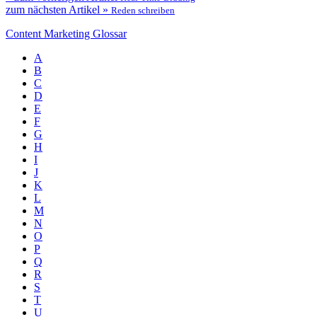
zum nächsten Artikel »
Reden schreiben
Content Marketing Glossar
A
B
C
D
E
F
G
H
I
J
K
L
M
N
O
P
Q
R
S
T
U