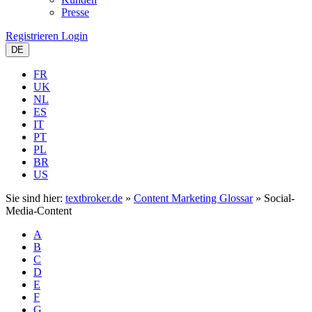
Presse
Registrieren
Login
DE
FR
UK
NL
ES
IT
PT
PL
BR
US
Sie sind hier:
textbroker.de
»
Content Marketing Glossar
»
Social-
Media-Content
A
B
C
D
E
F
G