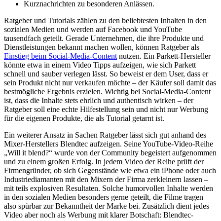
Kurznachrichten zu besonderen Anlässen.
Ratgeber und Tutorials zählen zu den beliebtesten Inhalten in den
sozialen Medien und werden auf Facebook und YouTube
tausendfach geteilt. Gerade Unternehmen, die ihre Produkte und
Dienstleistungen bekannt machen wollen, können Ratgeber als
Einstieg beim Social-Media-Content
nutzen. Ein Parkett-Hersteller
könnte etwa in einem Video Tipps aufzeigen, wie sich Parkett
schnell und sauber verlegen lässt. So beweist er dem User, dass er
sein Produkt nicht nur verkaufen möchte – der Käufer soll damit das
bestmögliche Ergebnis erzielen. Wichtig bei Social-Media-Content
ist, dass die Inhalte stets ehrlich und authentisch wirken – der
Ratgeber soll eine echte Hilfestellung sein und nicht nur Werbung
für die eigenen Produkte, die als Tutorial getarnt ist.
Ein weiterer Ansatz in Sachen Ratgeber lässt sich gut anhand des
Mixer-Herstellers Blendtec aufzeigen. Seine YouTube-Video-Reihe
„Will it blend?“ wurde von der Community begeistert aufgenommen
und zu einem großen Erfolg. In jedem Video der Reihe prüft der
Firmengründer, ob sich Gegenstände wie etwa ein iPhone oder auch
Industriediamanten mit den Mixern der Firma zerkleinern lassen –
mit teils explosiven Resultaten. Solche humorvollen Inhalte werden
in den sozialen Medien besonders gerne geteilt, die Filme tragen
also spürbar zur Bekanntheit der Marke bei. Zusätzlich dient jedes
Video aber noch als Werbung mit klarer Botschaft: Blendtec-