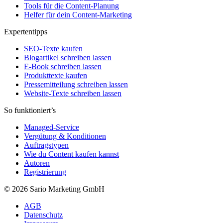
Tools für die Content-Planung
Helfer für dein Content-Marketing
Expertentipps
SEO-Texte kaufen
Blogartikel schreiben lassen
E-Book schreiben lassen
Produkttexte kaufen
Pressemitteilung schreiben lassen
Website-Texte schreiben lassen
So funktioniert’s
Managed-Service
Vergütung & Konditionen
Auftragstypen
Wie du Content kaufen kannst
Autoren
Registrierung
© 2026 Sario Marketing GmbH
AGB
Datenschutz