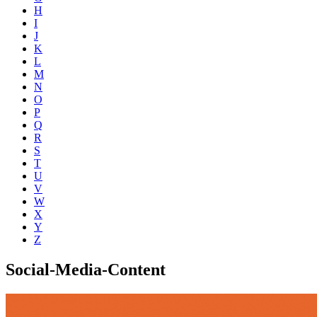
H
I
J
K
L
M
N
O
P
Q
R
S
T
U
V
W
X
Y
Z
Social-Media-Content