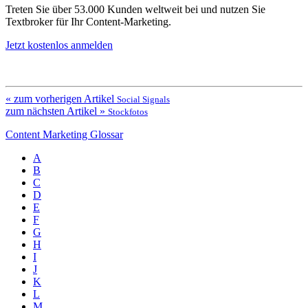
Treten Sie über 53.000 Kunden weltweit bei und nutzen Sie
Textbroker für Ihr Content-Marketing.
Jetzt kostenlos anmelden
« zum vorherigen Artikel
Social Signals
zum nächsten Artikel »
Stockfotos
Content Marketing Glossar
A
B
C
D
E
F
G
H
I
J
K
L
M