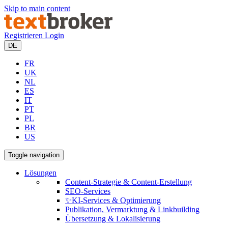
Skip to main content
Registrieren
Login
DE
FR
UK
NL
ES
IT
PT
PL
BR
US
Toggle navigation
Lösungen
Content-Strategie & Content-Erstellung
SEO-Services
✨KI-Services & Optimierung
Publikation, Vermarktung & Linkbuilding
Übersetzung & Lokalisierung