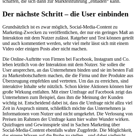
schaffen, die sich dann zur Markteinführung „entladen“ kann.
Der nächste Schritt – die User einbinden
Grundsätzlich ist es zwar möglich, Social-Media-Content zu
Marketing-Zwecken zu veröffentlichen, der nur ein geringes Maß an
Interaktion mit dem Nutzer zulässt. Ratgeber und Test können geteilt
und auch kommentiert werden, sehr viel mehr lässt sich mit einem
Video oder einigen Posts aber nicht machen.
Die Online-Auftritte von Firmen bei Facebook, Instagram und Co.
leben letztlich von der Interaktion mit dem Nutzer. Sie sollen die
User ansprechen, an das Unternehmen binden und sie im besten Fall
zu Markenbotschaftern machen, die die Firma und ihre Produkte aus
Überzeugung empfehlen und vertreten. Um das zu erreichen, sind
interaktive Inhalte sehr nützlich. Schon kleine Aktionen können hier
große Wirkung entfalten. Mit einer Umfrage auf Facebook zeigt das
Unternehmen zum Beispiel, dass ihm die Meinung der Kunden
wichtig ist. Entscheidend dabei ist, dass die Umfrage nicht allzu viel
Zeit in Anspruch nimmt, schließlich möchte das Unternehmen ja
Informationen vom Nutzer und nicht umgekehrt. Die Verlosung von
Preisen im Rahmen der Umfrage kann hier wahre Wunder wirken.
Quizfragen und Gewinnspiele sind in Sachen Marketing über
Social-Media-Content ebenfalls wahre Zugpferde. Die Möglichkeit,
das eigene Wissen auf die Probe zu stellen – und dabei vielleicht