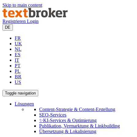
Skip to main content
Registrieren
Login
DE
FR
UK
NL
ES
IT
PT
PL
BR
US
Toggle navigation
Lösungen
Content-Strategie & Content-Erstellung
SEO-Services
✨KI-Services & Optimierung
Publikation, Vermarktung & Linkbuilding
Übersetzung & Lokalisierung