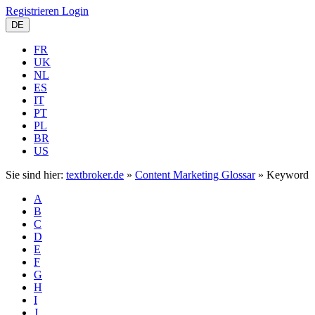
Registrieren
Login
DE
FR
UK
NL
ES
IT
PT
PL
BR
US
Sie sind hier:
textbroker.de
»
Content Marketing Glossar
»
Keyword
A
B
C
D
E
F
G
H
I
J