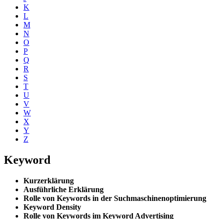
K
L
M
N
O
P
Q
R
S
T
U
V
W
X
Y
Z
Keyword
Kurzerklärung
Ausführliche Erklärung
Rolle von Keywords in der Suchmaschinenoptimierung
Keyword Density
Rolle von Keywords im Keyword Advertising