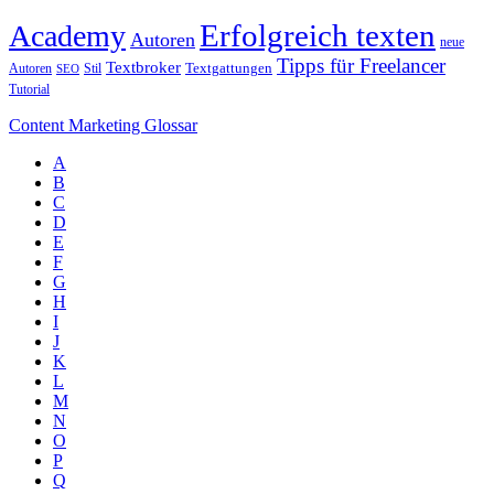
Erfolgreich texten
Academy
Autoren
neue
Tipps für Freelancer
Textbroker
Autoren
Stil
Textgattungen
SEO
Tutorial
Content Marketing Glossar
A
B
C
D
E
F
G
H
I
J
K
L
M
N
O
P
Q