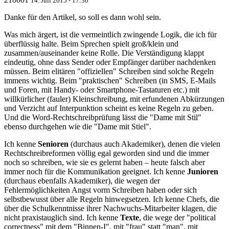
14. Juli 2015 - 17:30
Danke für den Artikel, so soll es dann wohl sein.
Was mich ärgert, ist die vermeintlich zwingende Logik, die ich für
überflüssig halte. Beim Sprechen spielt groß/klein und
zusammen/auseinander keine Rolle. Die Verständigung klappt
eindeutig, ohne dass Sender oder Empfänger darüber nachdenken
müssen. Beim elitären "offiziellen" Schreiben sind solche Regeln
immens wichtig. Beim "praktischen" Schreiben (in SMS, E-Mails
und Foren, mit Handy- oder Smartphone-Tastaturen etc.) mit
willkürlicher (fauler) Kleinschreibung, mit erfundenen Abkürzungen
und Verzicht auf Interpunktion scheint es keine Regeln zu geben.
Und die Word-Rechtschreibprüfung lässt die "Dame mit Stil"
ebenso durchgehen wie die "Dame mit Stiel".
Ich kenne
Senioren
(durchaus auch Akademiker), denen die vielen
Rechtschreibreformen völlig egal geworden sind und die immer
noch so schreiben, wie sie es gelernt haben – heute falsch aber
immer noch für die Kommunikation geeignet. Ich kenne
Junioren
(durchaus ebenfalls Akademiker), die wegen der
Fehlermöglichkeiten Angst vorm Schreiben haben oder sich
selbstbewusst über alle Regeln hinwegsetzen. Ich kenne Chefs, die
über die Schulkenntnisse ihrer Nachwuchs-Mitarbeiter klagen, die
nicht praxistauglich sind. Ich kenne
Texte
, die wege der "political
correctness" mit dem "Binnen-I", mit "frau" statt "man", mit