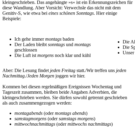
kleingeschrieben. Das angehängte »s« ist ein Erkennungszeichen für
diese Wandlung. Aber Vorsicht: Verwechsle das nicht mit dem
Genitiv-S, wie etwa bei
eines schönen Sonntags
. Hier einige
Beispiele:
Ich gehe immer
montags
baden
Die A
Der Laden bleibt
sonntags
und
montags
Die Sp
geschlossen
Unser
Die Luft ist
morgens
noch klar und kühl
Aber: Die Lesung findet
jeden Freitag
statt./Wir treffen uns
jeden
Nachmittag
./
Jeden Morgen
joggen wir hier.
Kommen bei diesen regelmäßigen Ereignissen Wochentag und
Tageszeit zusammen, bleiben beide Angaben Adverbien, die
kleingeschrieben werden. Sie dürfen sowohl getrennt geschrieben
als auch zusammengezogen werden:
montagabends
(oder
montags
abends
)
samstagmorgens
(oder
samstags
morgens
)
mittwochnachmittags
(oder
mittwochs
nachmittags
)