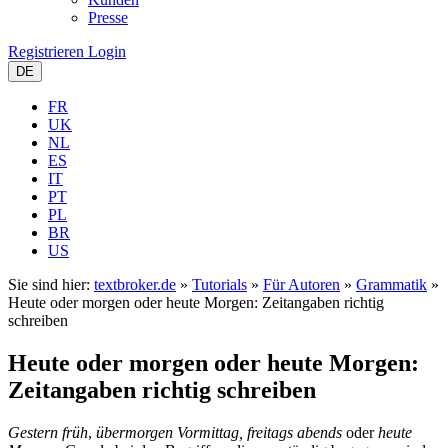
Presse
Registrieren
Login
DE
FR
UK
NL
ES
IT
PT
PL
BR
US
Sie sind hier:
textbroker.de
»
Tutorials
»
Für Autoren
»
Grammatik
»
Heute oder morgen oder heute Morgen: Zeitangaben richtig
schreiben
Heute oder morgen oder heute Morgen:
Zeitangaben richtig schreiben
Gestern früh
,
übermorgen Vormittag,
freitags
abends
oder
heute