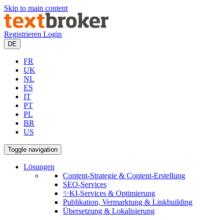
Skip to main content
Registrieren
Login
DE
FR
UK
NL
ES
IT
PT
PL
BR
US
Toggle navigation
Lösungen
Content-Strategie & Content-Erstellung
SEO-Services
✨KI-Services & Optimierung
Publikation, Vermarktung & Linkbuilding
Übersetzung & Lokalisierung