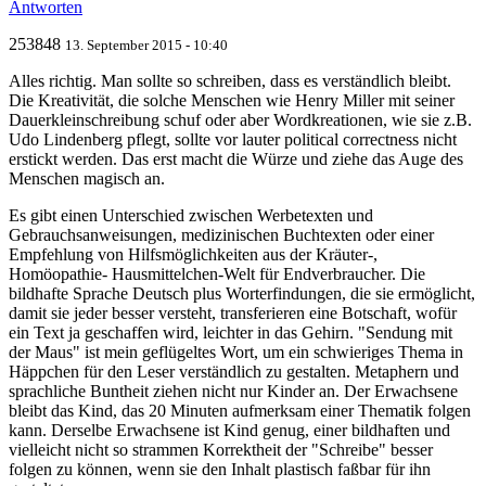
Antworten
253848
13. September 2015 - 10:40
Alles richtig. Man sollte so schreiben, dass es verständlich bleibt.
Die Kreativität, die solche Menschen wie Henry Miller mit seiner
Dauerkleinschreibung schuf oder aber Wordkreationen, wie sie z.B.
Udo Lindenberg pflegt, sollte vor lauter political correctness nicht
erstickt werden. Das erst macht die Würze und ziehe das Auge des
Menschen magisch an.
Es gibt einen Unterschied zwischen Werbetexten und
Gebrauchsanweisungen, medizinischen Buchtexten oder einer
Empfehlung von Hilfsmöglichkeiten aus der Kräuter-,
Homöopathie- Hausmittelchen-Welt für Endverbraucher. Die
bildhafte Sprache Deutsch plus Worterfindungen, die sie ermöglicht,
damit sie jeder besser versteht, transferieren eine Botschaft, wofür
ein Text ja geschaffen wird, leichter in das Gehirn. "Sendung mit
der Maus" ist mein geflügeltes Wort, um ein schwieriges Thema in
Häppchen für den Leser verständlich zu gestalten. Metaphern und
sprachliche Buntheit ziehen nicht nur Kinder an. Der Erwachsene
bleibt das Kind, das 20 Minuten aufmerksam einer Thematik folgen
kann. Derselbe Erwachsene ist Kind genug, einer bildhaften und
vielleicht nicht so strammen Korrektheit der "Schreibe" besser
folgen zu können, wenn sie den Inhalt plastisch faßbar für ihn