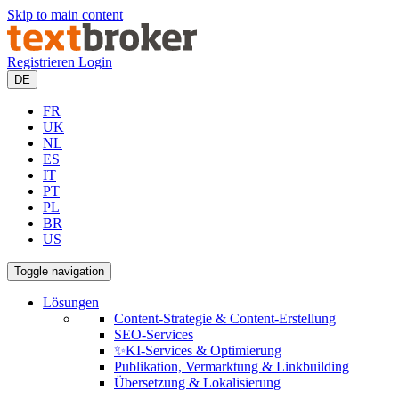
Skip to main content
Registrieren
Login
DE
FR
UK
NL
ES
IT
PT
PL
BR
US
Toggle navigation
Lösungen
Content-Strategie & Content-Erstellung
SEO-Services
✨KI-Services & Optimierung
Publikation, Vermarktung & Linkbuilding
Übersetzung & Lokalisierung