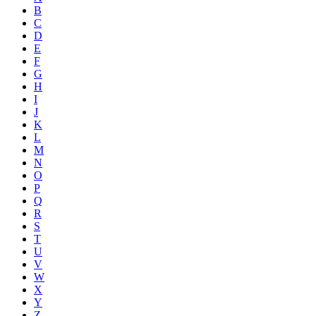
B
C
D
E
F
G
H
I
J
K
L
M
N
O
P
Q
R
S
T
U
V
W
X
Y
Z