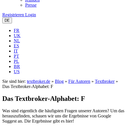
Presse
Registrieren
Login
DE
FR
UK
NL
ES
IT
PT
PL
BR
US
Sie sind hier:
textbroker.de
»
Blog
»
Für Autoren
»
Textbroker
»
Das Textbroker-Alphabet: F
Das Textbroker-Alphabet: F
Was sind eigentlich die häufigsten Fragen unserer Autoren? Um das
herauszufinden, schauen wir uns die Ergebnisse von Google
Suggest an. Die Ergebnisse gibt es hier!