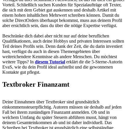
Vorteil. Schließlich suchen Kunden für Spezialaufträge oft Texter,
die sich mit dem Gebiet gut auskennen und deshalb Artikel mit
einem hohen inhaltlichen Mehrwert schreiben können. Damit du
solche DirectOrders überhaupt bekommst, muss aus deinem Profil
aber ersichtlich sein, dass du über die nötige Expertise verfügst.
Beschränke dich dabei aber nicht nur auf deine beruflichen
Qualifikationen, auch deine Hobbys und privaten Interessen sollten
Teil deines Profils sein. Denn dank der Zeit, die du darin investiert
hast, verfügst du auch in diesen Themengebieten über
weitreichendere Kenntnisse als andere Menschen. Du möchtest
weitere Tipps? In
diesem Tutorial
erklärt dir die 5-Sterne-Autorin
EvaS, wie du dein Profil ideal aufstellst und die gewonnenen
Kontakte gut pflegst.
Textbroker Finanzamt
Deine Einnahmen über Textbroker sind grundsätzlich
einkommenssteuerpflichtig. Autoren müssen sie deshalb auf jeden
Fall bei ihrem zuständigen Finanzamt anmelden. Ob und in
welchem Umfang du später Steuern abführen musst, hängt von
deinem Gesamteinkommen ab und ist daher individuell. Das
Schreiben bei Textbroker ist grundsätzlich eine selbstständige