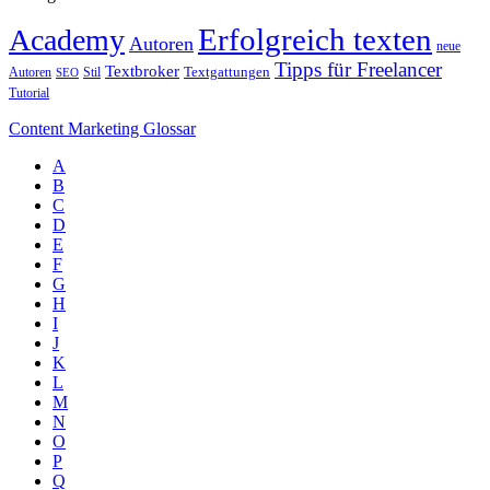
Erfolgreich texten
Academy
Autoren
neue
Tipps für Freelancer
Textbroker
Autoren
Stil
Textgattungen
SEO
Tutorial
Content Marketing Glossar
A
B
C
D
E
F
G
H
I
J
K
L
M
N
O
P
Q