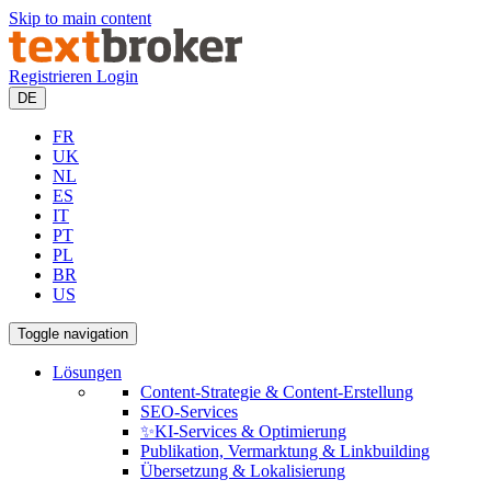
Skip to main content
Registrieren
Login
DE
FR
UK
NL
ES
IT
PT
PL
BR
US
Toggle navigation
Lösungen
Content-Strategie & Content-Erstellung
SEO-Services
✨KI-Services & Optimierung
Publikation, Vermarktung & Linkbuilding
Übersetzung & Lokalisierung