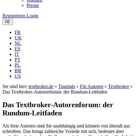
Presse
Registrieren
Login
DE
FR
UK
NL
ES
IT
PT
PL
BR
US
Sie sind hier:
textbroker.de
»
Tutorials
»
Für Autoren
»
Textbroker
»
Das Textbroker-Autorenforum: der Rundum-Leitfaden
Das Textbroker-Autorenforum: der
Rundum-Leitfaden
Als freie Autoren sind Sie unabhängig und können von überall aus
schreiben. Das bringt zahlreiche Vorteile mit sich, bedeutet aber