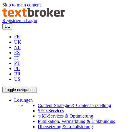
Skip to main content
Registrieren
Login
DE
FR
UK
NL
ES
IT
PT
PL
BR
US
Toggle navigation
Lösungen
Content-Strategie & Content-Erstellung
SEO-Services
✨KI-Services & Optimierung
Publikation, Vermarktung & Linkbuilding
Übersetzung & Lokalisierung