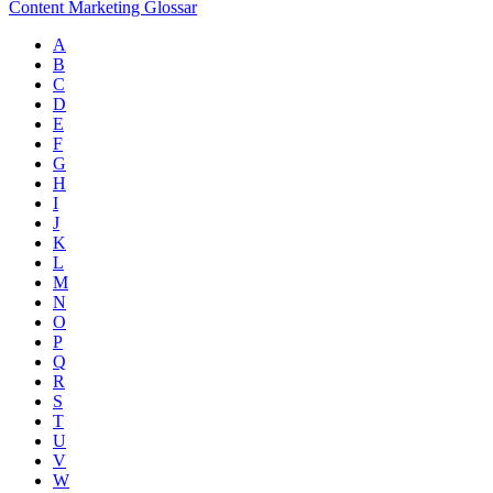
Content Marketing Glossar
A
B
C
D
E
F
G
H
I
J
K
L
M
N
O
P
Q
R
S
T
U
V
W