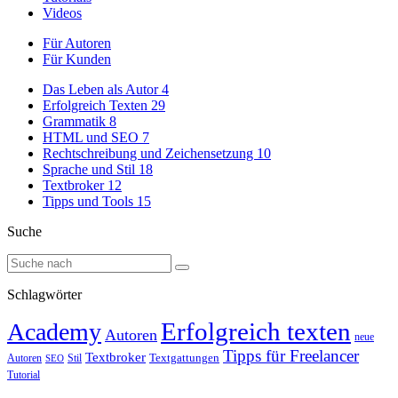
Videos
Für Autoren
Für Kunden
Das Leben als Autor
4
Erfolgreich Texten
29
Grammatik
8
HTML und SEO
7
Rechtschreibung und Zeichensetzung
10
Sprache und Stil
18
Textbroker
12
Tipps und Tools
15
Suche
Schlagwörter
Erfolgreich texten
Academy
Autoren
neue
Tipps für Freelancer
Textbroker
Autoren
Stil
Textgattungen
SEO
Tutorial