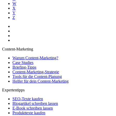
W
X
Y
Z
Content-Marketing
Warum Content-Marketing?
Case Studies
Briefing-Tipps
Content-Marketing-Strategie
Tools für die Content-Planung
Helfer für dein Content-Marketing
Expertentipps
SEO-Texte kaufen
Blogartikel schreiben lassen
E-Book schreiben lassen
Produkttexte kaufen