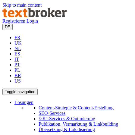
Skip to main content
Registrieren
Login
DE
FR
UK
NL
ES
IT
PT
PL
BR
US
Toggle navigation
Lösungen
Content-Strategie & Content-Erstellung
SEO-Services
✨KI-Services & Optimierung
Publikation, Vermarktung & Linkbuilding
Übersetzung & Lokalisierung