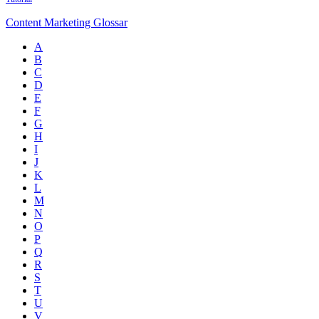
Content Marketing Glossar
A
B
C
D
E
F
G
H
I
J
K
L
M
N
O
P
Q
R
S
T
U
V