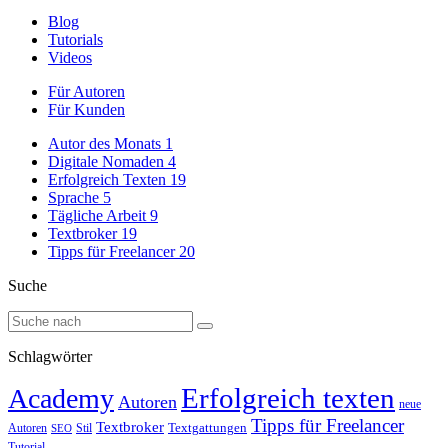
Blog
Tutorials
Videos
Für Autoren
Für Kunden
Autor des Monats
1
Digitale Nomaden
4
Erfolgreich Texten
19
Sprache
5
Tägliche Arbeit
9
Textbroker
19
Tipps für Freelancer
20
Suche
Schlagwörter
Erfolgreich texten
Academy
Autoren
neue
Tipps für Freelancer
Textbroker
Autoren
Stil
Textgattungen
SEO
Tutorial