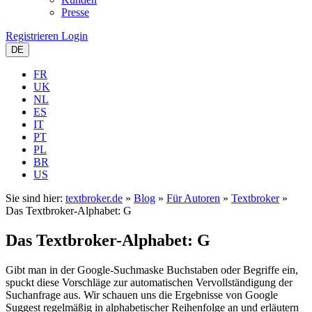
Presse
Registrieren
Login
DE
FR
UK
NL
ES
IT
PT
PL
BR
US
Sie sind hier:
textbroker.de
»
Blog
»
Für Autoren
»
Textbroker
»
Das Textbroker-Alphabet: G
Das Textbroker-Alphabet: G
Gibt man in der Google-Suchmaske Buchstaben oder Begriffe ein,
spuckt diese Vorschläge zur automatischen Vervollständigung der
Suchanfrage aus. Wir schauen uns die Ergebnisse von Google
Suggest regelmäßig in alphabetischer Reihenfolge an und erläutern