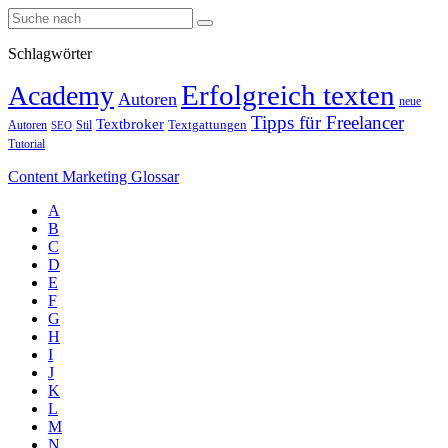
Schlagwörter
Erfolgreich texten
Academy
Autoren
neue
Tipps für Freelancer
Textbroker
Autoren
Stil
Textgattungen
SEO
Tutorial
Content Marketing Glossar
A
B
C
D
E
F
G
H
I
J
K
L
M
N