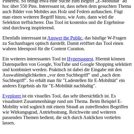
Pinterest. So bringt etwa eine Suche zum Begriff „E-Mobilität” ad
hoc über 550 Pins. Interessant ist, dass neben dem gesuchten Thema
auch Bilder von Mobiles aus Holz und Federn auftauchen. Fügt
man einen weiteren Begriff hinzu, wie Auto, dann wird die
Selektion treffsicherer. Das Tool ist kostenlos und die Ergebnisse
sind durchweg inspirierend.
Ebenfalls interessant ist
Answer the Public
, das häufige W-Fragen
zu Suchanfragen optisch darstellt. Damit eröffnet das Tool einen
wahren Ideenpool für die Content Curation.
Ein weiteres interessantes Tool ist
Hypersuggest
. Hiermit können
Datenquellen von Google, YouTube und Google Shopping selektiert
und kombiniert werden. Praktisch ist dabei die Eingabe mit den
Auswahlmöglichkeiten „vor dem Suchbegriff" und „nach dem
Suchbegriff". So erhält man für "Ladestellen für E-Mobilität" ein
anderes Ergebnis als für "E-Mobilität nachhaltig".
Eyeplorer
ist ein visuelles Tool, das sehr übersichtlich ist. Es
visualisiert Zusammenhänge rund um Thema. Beim Beispiel E-
Mobility wird sogleich mit einem Strauß an zutreffenden Begriffen
wie Wirkungsgrad, Antriebsstrang, Reichweite und weiteren
passenden Themen bedient, die sich durch Anklicken vertiefen
lassen.