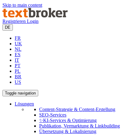
Skip to main content
Registrieren
Login
DE
FR
UK
NL
ES
IT
PT
PL
BR
US
Toggle navigation
Lösungen
Content-Strategie & Content-Erstellung
SEO-Services
✨KI-Services & Optimierung
Publikation, Vermarktung & Linkbuilding
Übersetzung & Lokalisierung