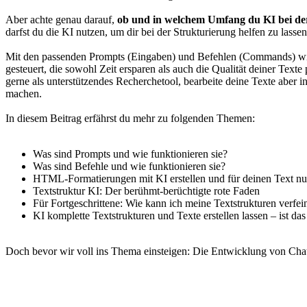
Aber achte genau darauf,
ob und in welchem Umfang du KI bei der
darfst du die KI nutzen, um dir bei der Strukturierung helfen zu lass
Mit den passenden Prompts (Eingaben) und Befehlen (Commands) wird d
gesteuert, die sowohl Zeit ersparen als auch die Qualität deiner Text
gerne als unterstützendes Recherchetool, bearbeite deine Texte aber i
machen.
In diesem Beitrag erfährst du mehr zu folgenden Themen:
Was sind Prompts und wie funktionieren sie?
Was sind Befehle und wie funktionieren sie?
HTML-Formatierungen mit KI erstellen und für deinen Text nu
Textstruktur KI: Der berühmt-berüchtigte rote Faden
Für Fortgeschrittene: Wie kann ich meine Textstrukturen verfei
KI komplette Textstrukturen und Texte erstellen lassen – ist das
Doch bevor wir voll ins Thema einsteigen: Die Entwicklung von Cha