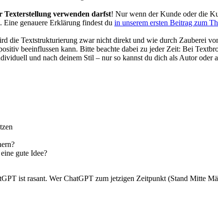
 Texterstellung verwenden darfst
! Nur wenn der Kunde oder die Ku
en. Eine genauere Erklärung findest du
in unserem ersten Beitrag zum T
ie Textstrukturierung zwar nicht direkt und wie durch Zauberei von d
e positiv beeinflussen kann. Bitte beachte dabei zu jeder Zeit: Bei Tex
ndividuell und nach deinem Stil – nur so kannst du dich als Autor oder
tzen
nern?
 eine gute Idee?
tGPT ist rasant. Wer ChatGPT zum jetzigen Zeitpunkt (Stand Mitte Mä