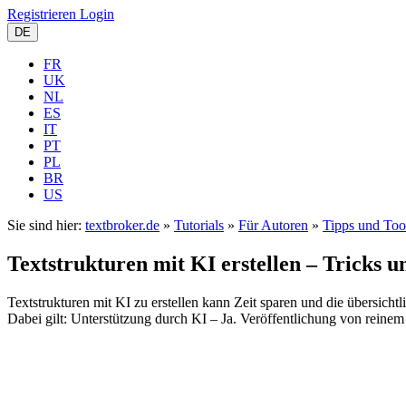
Registrieren
Login
DE
FR
UK
NL
ES
IT
PT
PL
BR
US
Sie sind hier:
textbroker.de
»
Tutorials
»
Für Autoren
»
Tipps und Too
Textstrukturen mit KI erstellen – Tricks u
Textstrukturen mit KI zu erstellen kann Zeit sparen und die übersicht
Dabei gilt: Unterstützung durch KI – Ja. Veröffentlichung von reine