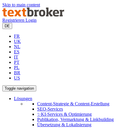
Skip to main content
Registrieren
Login
DE
FR
UK
NL
ES
IT
PT
PL
BR
US
Toggle navigation
Lösungen
Content-Strategie & Content-Erstellung
SEO-Services
✨KI-Services & Optimierung
Publikation, Vermarktung & Linkbuilding
Übersetzung & Lokalisierung