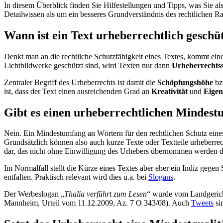
In diesem Überblick finden Sie Hilfestellungen und Tipps, was Sie als
Detailwissen als um ein besseres Grundverständnis des rechtlichen R
Wann ist ein Text urheberrechtlich geschü
Denkt man an die rechtliche Schutzfähigkeit eines Textes, kommt eine
Lichtbildwerke geschützt sind, wird Texten nur dann
Urheberrechtss
Zentraler Begriff des Urheberrechts ist damit die
Schöpfungshöhe
bzw
ist, dass der Text einen ausreichenden Grad an
Kreativität
und
Eigen
Gibt es einen urheberrechtlichen Mindes
Nein. Ein Mindestumfang an Wörtern für den rechtlichen Schutz eine
Grundsätzlich können also auch kurze Texte oder Textteile urheberrech
dar, das nicht ohne Einwilligung des Urhebers übernommen werden d
Im Normalfall stellt die Kürze eines Textes aber eher ein Indiz gegen
entfalten. Praktisch relevant wird dies u.a. bei
Slogans
.
Der Werbeslogan „
Thalia verführt zum Lesen
“ wurde vom Landgericht
Mannheim, Urteil vom 11.12.2009, Az. 7 O 343/08). Auch
Tweets
sin