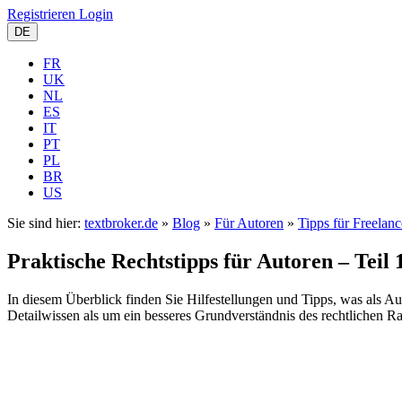
Registrieren
Login
DE
FR
UK
NL
ES
IT
PT
PL
BR
US
Sie sind hier:
textbroker.de
»
Blog
»
Für Autoren
»
Tipps für Freelanc
Praktische Rechtstipps für Autoren – Teil 
In diesem Überblick finden Sie Hilfestellungen und Tipps, was als Aut
Detailwissen als um ein besseres Grundverständnis des rechtlichen R