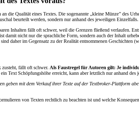
ät des Textes voraus?
an die Qualität eines Textes. Die sogenannte „kleine Münze” des Urheb
auschal beurteilt werden, sondern nur anhand des jeweiligen Einzelfalls.
n Inhalten fällt oft schwer, weil die Grenzen fließend verlaufen. Ent
 ist damit nicht nur die sprachliche Form, sondern auch der Inhalt urheb
sind daher im Gegensatz zu der Realität entnommenen Geschichten (wie 
zusteht, fällt oft schwer.
Als Faustregel für Autoren gilt: Je individu
ein Text Schöpfungshöhe erreicht, kann aber letztlich nur anhand des je
ren geben mit dem Verkauf ihrer Texte auf der Textbroker-Plattform ab
rmulieren von Texten rechtlich zu beachten ist und welche Konsequen