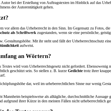
 Autor bei der Erstellung von Auftragstexten im Hinblick auf das Urhebe
ahmens der Autorentätigkeit gehen.
tzt?
m vor allem das Urheberrecht in den Sinn. Im Gegensatz zu Fotos, die un
chutz als Schriftwerk
zugestanden, wenn sie eine persönliche, geistig
. Gestaltungshöhe. Mit ihr steht und fällt der Urheberrechtsschutz e
tümlichkeit
aufweist.
tumfang an Wörtern?
s Textes wird vom Urheberrechtsgesetz nicht gefordert. Ebensowenig 
tlich geschützt sein. So stellen z. B. kurze
Gedichte
trotz ihrer knapp
arf.
 Schöpfungshöhe dar, weil im urheberrechtlichen Sinne nur wenig Gestal
 Mannheim beispielsweise als alltägliche, durchschnittliche Aussage g
d aufgrund ihrer Kürze in den meisten Fällen nicht urheberrechtlich ge