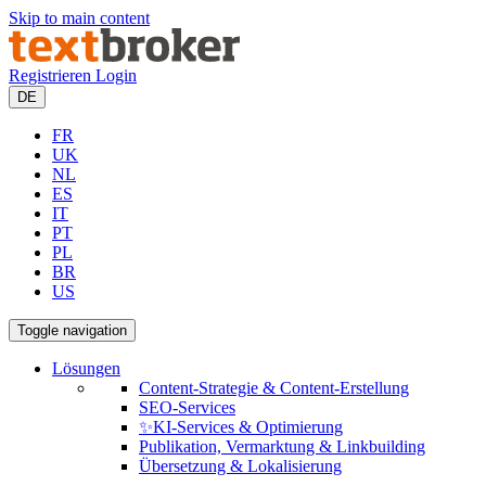
Skip to main content
Registrieren
Login
DE
FR
UK
NL
ES
IT
PT
PL
BR
US
Toggle navigation
Lösungen
Content-Strategie & Content-Erstellung
SEO-Services
✨KI-Services & Optimierung
Publikation, Vermarktung & Linkbuilding
Übersetzung & Lokalisierung