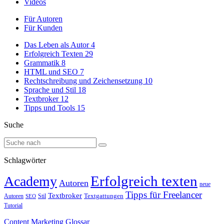
Videos
Für Autoren
Für Kunden
Das Leben als Autor
4
Erfolgreich Texten
29
Grammatik
8
HTML und SEO
7
Rechtschreibung und Zeichensetzung
10
Sprache und Stil
18
Textbroker
12
Tipps und Tools
15
Suche
Schlagwörter
Erfolgreich texten
Academy
Autoren
neue
Tipps für Freelancer
Textbroker
Autoren
Stil
Textgattungen
SEO
Tutorial
Content Marketing Glossar