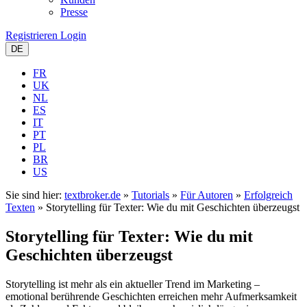
Presse
Registrieren
Login
DE
FR
UK
NL
ES
IT
PT
PL
BR
US
Sie sind hier:
textbroker.de
»
Tutorials
»
Für Autoren
»
Erfolgreich
Texten
»
Storytelling für Texter: Wie du mit Geschichten überzeugst
Storytelling für Texter: Wie du mit
Geschichten überzeugst
Storytelling ist mehr als ein aktueller Trend im Marketing –
emotional berührende Geschichten erreichen mehr Aufmerksamkeit