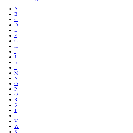
A
B
C
D
E
F
G
H
I
J
K
L
M
N
O
P
Q
R
S
T
U
V
W
X