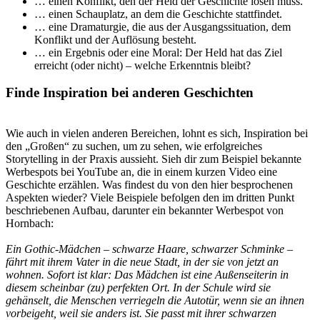
… einen Konflikt, den der Held der Geschichte lösen muss.
… einen Schauplatz, an dem die Geschichte stattfindet.
… eine Dramaturgie, die aus der Ausgangssituation, dem
Konflikt und der Auflösung besteht.
… ein Ergebnis oder eine Moral: Der Held hat das Ziel
erreicht (oder nicht) – welche Erkenntnis bleibt?
Finde Inspiration bei anderen Geschichten
Wie auch in vielen anderen Bereichen, lohnt es sich, Inspiration bei
den „Großen“ zu suchen, um zu sehen, wie erfolgreiches
Storytelling in der Praxis aussieht. Sieh dir zum Beispiel bekannte
Werbespots bei YouTube an, die in einem kurzen Video eine
Geschichte erzählen. Was findest du von den hier besprochenen
Aspekten wieder? Viele Beispiele befolgen den im dritten Punkt
beschriebenen Aufbau, darunter ein bekannter Werbespot von
Hornbach:
Ein Gothic-Mädchen – schwarze Haare, schwarzer Schminke –
fährt mit ihrem Vater in die neue Stadt, in der sie von jetzt an
wohnen. Sofort ist klar: Das Mädchen ist eine Außenseiterin in
diesem scheinbar (zu) perfekten Ort. In der Schule wird sie
gehänselt, die Menschen verriegeln die Autotür, wenn sie an ihnen
vorbeigeht, weil sie anders ist. Sie passt mit ihrer schwarzen