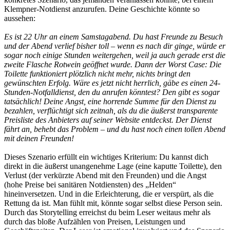
Klempner-Notdienst anzurufen. Deine Geschichte könnte so
aussehen:
Es ist 22 Uhr an einem Samstagabend. Du hast Freunde zu Besuch
und der Abend verlief bisher toll – wenn es nach dir ginge, würde er
sogar noch einige Stunden weitergehen, weil ja auch gerade erst die
zweite Flasche Rotwein geöffnet wurde. Dann der Worst Case: Die
Toilette funktioniert plötzlich nicht mehr, nichts bringt den
gewünschten Erfolg. Wäre es jetzt nicht herrlich, gäbe es einen 24-
Stunden-Notfalldienst, den du anrufen könntest? Den gibt es sogar
tatsächlich! Deine Angst, eine horrende Summe für den Dienst zu
bezahlen, verflüchtigt sich zeitnah, als du die äußerst transparente
Preisliste des Anbieters auf seiner Website entdeckst. Der Dienst
fährt an, behebt das Problem – und du hast noch einen tollen Abend
mit deinen Freunden!
Dieses Szenario erfüllt ein wichtiges Kriterium: Du kannst dich
direkt in die äußerst unangenehme Lage (eine kaputte Toilette), den
Verlust (der verkürzte Abend mit den Freunden) und die Angst
(hohe Preise bei sanitären Notdiensten) des „Helden“
hineinversetzen. Und in die Erleichterung, die er verspürt, als die
Rettung da ist. Man fühlt mit, könnte sogar selbst diese Person sein.
Durch das Storytelling erreichst du beim Leser weitaus mehr als
durch das bloße Aufzählen von Preisen, Leistungen und