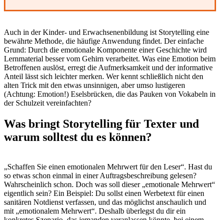
Auch in der Kinder- und Erwachsenenbildung ist Storytelling eine
bewährte Methode, die häufige Anwendung findet. Der einfache
Grund: Durch die emotionale Komponente einer Geschichte wird
Lernmaterial besser vom Gehirn verarbeitet. Was eine Emotion beim
Betroffenen auslöst, erregt die Aufmerksamkeit und der informative
Anteil lässt sich leichter merken. Wer kennt schließlich nicht den
alten Trick mit den etwas unsinnigen, aber umso lustigeren
(Achtung: Emotion!) Eselsbrücken, die das Pauken von Vokabeln in
der Schulzeit vereinfachten?
Was bringt Storytelling für Texter und
warum solltest du es können?
„Schaffen Sie einen emotionalen Mehrwert für den Leser“. Hast du
so etwas schon einmal in einer Auftragsbeschreibung gelesen?
Wahrscheinlich schon. Doch was soll dieser „emotionale Mehrwert“
eigentlich sein? Ein Beispiel: Du sollst einen Werbetext für einen
sanitären Notdienst verfassen, und das möglichst anschaulich und
mit „emotionalem Mehrwert“. Deshalb überlegst du dir ein
konkretes Szenario, das jemanden veranlassen könnte, bei einem