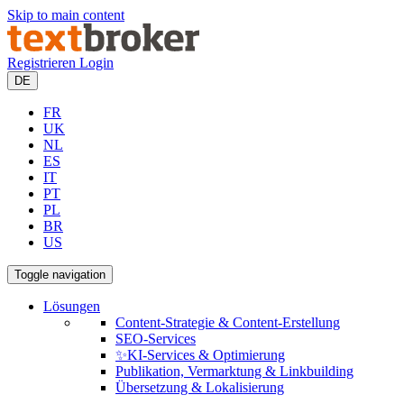
Skip to main content
Registrieren
Login
DE
FR
UK
NL
ES
IT
PT
PL
BR
US
Toggle navigation
Lösungen
Content-Strategie & Content-Erstellung
SEO-Services
✨KI-Services & Optimierung
Publikation, Vermarktung & Linkbuilding
Übersetzung & Lokalisierung