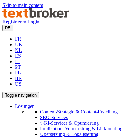
Skip to main content
Registrieren
Login
DE
FR
UK
NL
ES
IT
PT
PL
BR
US
Toggle navigation
Lösungen
Content-Strategie & Content-Erstellung
SEO-Services
✨KI-Services & Optimierung
Publikation, Vermarktung & Linkbuilding
Übersetzung & Lokalisierung