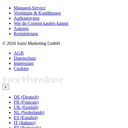
Managed-Service
Vergütung & Konditionen
Auftragstypen
Wie du Content kaufen kannst
Autoren
Registrierung
© 2026 Sario Marketing GmbH
AGB
Datenschutz
Impressum
Cookies
×
DE (Deutsch)
FR (Français)
UK (English)
NL (Nederlands)
ES (Español)
IT (Italiano)
PT (Português)