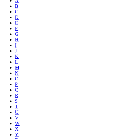
A
B
C
D
E
F
G
H
I
J
K
L
M
N
O
P
Q
R
S
T
U
V
W
X
Y