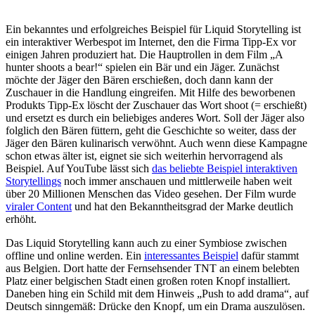
Ein bekanntes und erfolgreiches Beispiel für Liquid Storytelling ist
ein interaktiver Werbespot im Internet, den die Firma Tipp-Ex vor
einigen Jahren produziert hat. Die Hauptrollen in dem Film „A
hunter shoots a bear!“ spielen ein Bär und ein Jäger. Zunächst
möchte der Jäger den Bären erschießen, doch dann kann der
Zuschauer in die Handlung eingreifen. Mit Hilfe des beworbenen
Produkts Tipp-Ex löscht der Zuschauer das Wort shoot (= erschießt)
und ersetzt es durch ein beliebiges anderes Wort. Soll der Jäger also
folglich den Bären füttern, geht die Geschichte so weiter, dass der
Jäger den Bären kulinarisch verwöhnt. Auch wenn diese Kampagne
schon etwas älter ist, eignet sie sich weiterhin hervorragend als
Beispiel. Auf YouTube lässt sich
das beliebte Beispiel interaktiven
Storytellings
noch immer anschauen und mittlerweile haben weit
über 20 Millionen Menschen das Video gesehen. Der Film wurde
viraler Content
und hat den Bekanntheitsgrad der Marke deutlich
erhöht.
Das Liquid Storytelling kann auch zu einer Symbiose zwischen
offline und online werden. Ein
interessantes Beispiel
dafür stammt
aus Belgien. Dort hatte der Fernsehsender TNT an einem belebten
Platz einer belgischen Stadt einen großen roten Knopf installiert.
Daneben hing ein Schild mit dem Hinweis „Push to add drama“, auf
Deutsch sinngemäß: Drücke den Knopf, um ein Drama auszulösen.