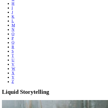
H
I
J
K
L
M
N
O
P
Q
R
S
T
U
V
W
X
Y
Z
Liquid Storytelling