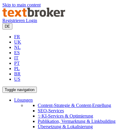
Skip to main content
Registrieren
Login
DE
FR
UK
NL
ES
IT
PT
PL
BR
US
Toggle navigation
Lösungen
Content-Strategie & Content-Erstellung
SEO-Services
✨KI-Services & Optimierung
Publikation, Vermarktung & Linkbuilding
Übersetzung & Lokalisierung