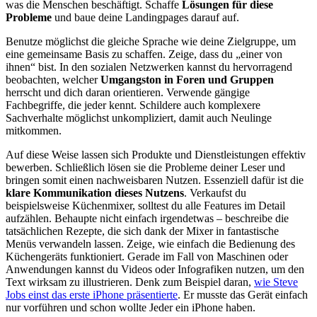
was die Menschen beschäftigt. Schaffe
Lösungen für diese
Probleme
und baue deine Landingpages darauf auf.
Benutze möglichst die gleiche Sprache wie deine Zielgruppe, um
eine gemeinsame Basis zu schaffen. Zeige, dass du „einer von
ihnen“ bist. In den sozialen Netzwerken kannst du hervorragend
beobachten, welcher
Umgangston in Foren und Gruppen
herrscht und dich daran orientieren. Verwende gängige
Fachbegriffe, die jeder kennt. Schildere auch komplexere
Sachverhalte möglichst unkompliziert, damit auch Neulinge
mitkommen.
Auf diese Weise lassen sich Produkte und Dienstleistungen effektiv
bewerben. Schließlich lösen sie die Probleme deiner Leser und
bringen somit einen nachweisbaren Nutzen. Essenziell dafür ist die
klare Kommunikation dieses Nutzens
. Verkaufst du
beispielsweise Küchenmixer, solltest du alle Features im Detail
aufzählen. Behaupte nicht einfach irgendetwas – beschreibe die
tatsächlichen Rezepte, die sich dank der Mixer in fantastische
Menüs verwandeln lassen. Zeige, wie einfach die Bedienung des
Küchengeräts funktioniert. Gerade im Fall von Maschinen oder
Anwendungen kannst du Videos oder Infografiken nutzen, um den
Text wirksam zu illustrieren. Denk zum Beispiel daran,
wie Steve
Jobs einst das erste iPhone präsentierte
. Er musste das Gerät einfach
nur vorführen und schon wollte Jeder ein iPhone haben.