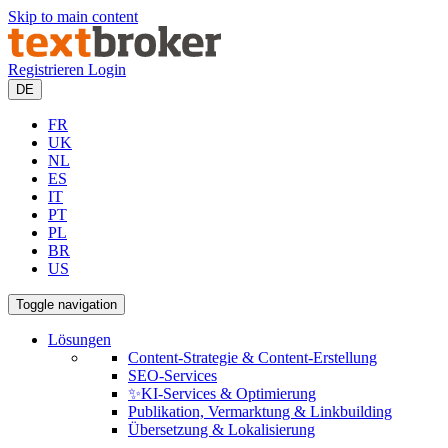
Skip to main content
Registrieren
Login
DE
FR
UK
NL
ES
IT
PT
PL
BR
US
Toggle navigation
Lösungen
Content-Strategie & Content-Erstellung
SEO-Services
✨KI-Services & Optimierung
Publikation, Vermarktung & Linkbuilding
Übersetzung & Lokalisierung