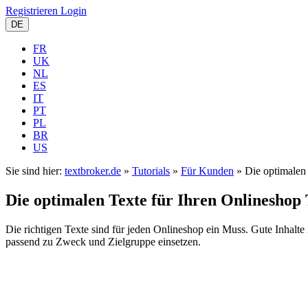
Registrieren
Login
DE
FR
UK
NL
ES
IT
PT
PL
BR
US
Sie sind hier:
textbroker.de
»
Tutorials
»
Für Kunden
»
Die optimalen 
Die optimalen Texte für Ihren Onlineshop 
Die richtigen Texte sind für jeden Onlineshop ein Muss. Gute Inhalt
passend zu Zweck und Zielgruppe einsetzen.