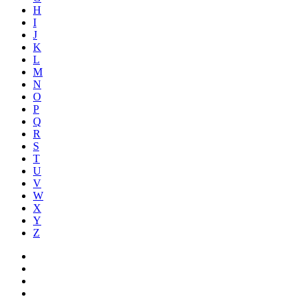
H
I
J
K
L
M
N
O
P
Q
R
S
T
U
V
W
X
Y
Z