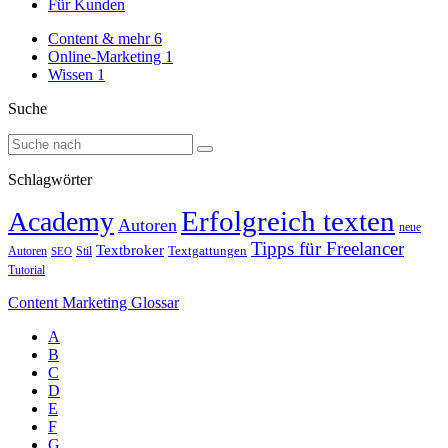
Für Kunden
Content & mehr
6
Online-Marketing
1
Wissen
1
Suche
Schlagwörter
Erfolgreich texten
Academy
Autoren
neue
Tipps für Freelancer
Textbroker
Autoren
Stil
Textgattungen
SEO
Tutorial
Content Marketing Glossar
A
B
C
D
E
F
G