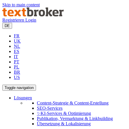
Skip to main content
Registrieren
Login
DE
FR
UK
NL
ES
IT
PT
PL
BR
US
Toggle navigation
Lösungen
Content-Strategie & Content-Erstellung
SEO-Services
✨KI-Services & Optimierung
Publikation, Vermarktung & Linkbuilding
Übersetzung & Lokalisierung