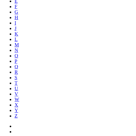
E
F
G
H
I
J
K
L
M
N
O
P
Q
R
S
T
U
V
W
X
Y
Z