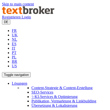
Skip to main content
Registrieren
Login
DE
FR
UK
NL
ES
IT
PT
PL
BR
US
Toggle navigation
Lösungen
Content-Strategie & Content-Erstellung
SEO-Services
✨KI-Services & Optimierung
Publikation, Vermarktung & Linkbuilding
Übersetzung & Lokalisierung