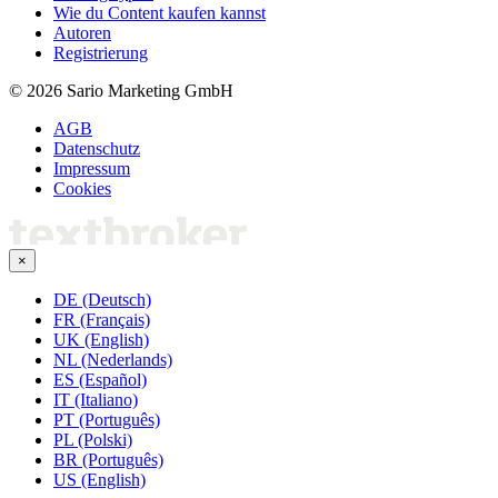
Wie du Content kaufen kannst
Autoren
Registrierung
© 2026 Sario Marketing GmbH
AGB
Datenschutz
Impressum
Cookies
×
DE (Deutsch)
FR (Français)
UK (English)
NL (Nederlands)
ES (Español)
IT (Italiano)
PT (Português)
PL (Polski)
BR (Português)
US (English)