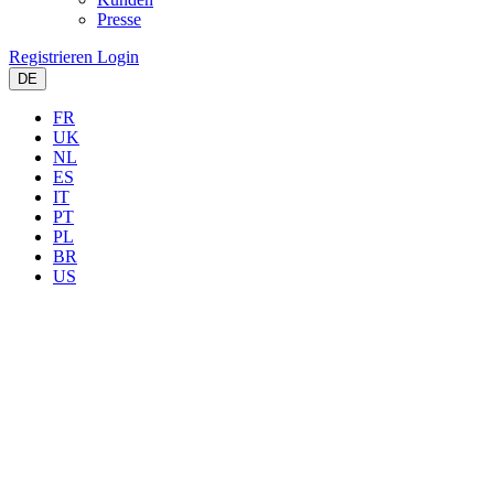
Presse
Registrieren
Login
DE
FR
UK
NL
ES
IT
PT
PL
BR
US