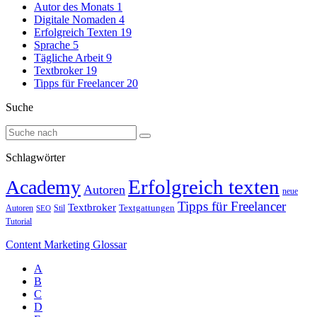
Autor des Monats
1
Digitale Nomaden
4
Erfolgreich Texten
19
Sprache
5
Tägliche Arbeit
9
Textbroker
19
Tipps für Freelancer
20
Suche
Schlagwörter
Erfolgreich texten
Academy
Autoren
neue
Tipps für Freelancer
Textbroker
Autoren
Stil
Textgattungen
SEO
Tutorial
Content Marketing Glossar
A
B
C
D