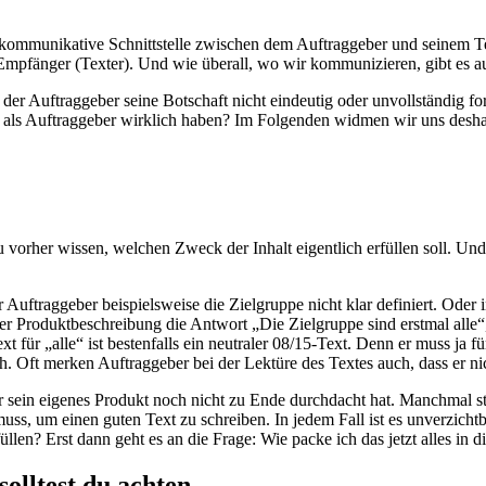
e kommunikative Schnittstelle zwischen dem Auftraggeber und seinem T
 Empfänger (Texter). Und wie überall, wo wir kommunizieren, gibt es 
der Auftraggeber seine Botschaft nicht eindeutig oder unvollständig fo
als Auftraggeber wirklich haben? Im Folgenden widmen wir uns deshalb
du vorher wissen, welchen Zweck der Inhalt eigentlich erfüllen soll. Un
er Auftraggeber beispielsweise die Zielgruppe nicht klar definiert. Oder
r Produktbeschreibung die Antwort „Die Zielgruppe sind erstmal alle“, 
xt für „alle“ ist bestenfalls ein neutraler 08/15-Text. Denn er muss ja 
. Oft merken Auftraggeber bei der Lektüre des Textes auch, dass er nich
er sein eigenes Produkt noch nicht zu Ende durchdacht hat. Manchmal 
uss, um einen guten Text zu schreiben. In jedem Fall ist es unverzichtb
en? Erst dann geht es an die Frage: Wie packe ich das jetzt alles in di
solltest du achten