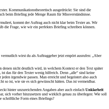
exter. Kommunikationstheoretisch ausgedrückt: Sie sind die
auch beim Briefing jede Menge Raum für Missverständnisse.
rmuliert, kommt der Auftrag auch nicht klar beim Texter an. Wir
 die Frage, wie wir ein perfektes Briefing schreiben können.
d vermutlich wirst du als Auftraggeber jetzt empört ausrufen: „Aber
 in denen nicht deutlich wird, in welchem Kontext er den Text später
ist das für den Texter wenig hilfreich. Denn „alle“ sind keine
für jeden irgendwie passen. Man erreicht und begeistert also auch
t so ist, wie sie es sich gewünscht hätten. Das ist vermeidbar.
steckt hinter unzureichenden Angaben aber auch einfach
Unklarheit
ar, sich vorher hinzusetzen und wirklich genau zu überlegen: Wie soll
e schriftliche Form eines Briefings?