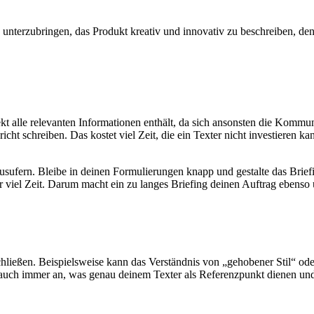
e unterzubringen, das Produkt kreativ und innovativ zu beschreiben, 
rekt alle relevanten Informationen enthält, da sich ansonsten die Komm
richt schreiben. Das kostet viel Zeit, die ein Texter nicht investiere
usufern. Bleibe in deinen Formulierungen knapp und gestalte das Briefi
iel Zeit. Darum macht ein zu langes Briefing deinen Auftrag ebenso u
eßen. Beispielsweise kann das Verständnis von „gehobener Stil“ oder
 auch immer an, was genau deinem Texter als Referenzpunkt dienen und 