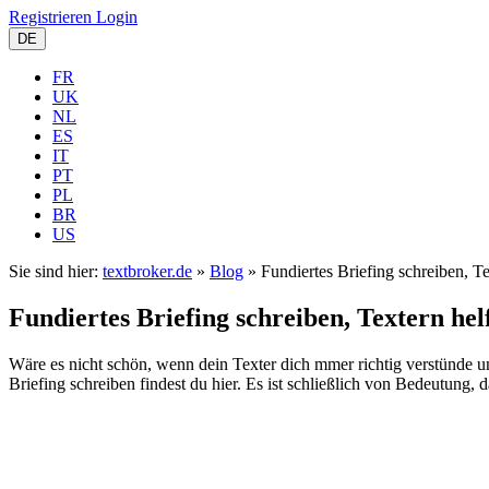
Registrieren
Login
DE
FR
UK
NL
ES
IT
PT
PL
BR
US
Sie sind hier:
textbroker.de
»
Blog
»
Fundiertes Briefing schreiben, 
Fundiertes Briefing schreiben, Textern h
Wäre es nicht schön, wenn dein Texter dich mmer richtig verstünde u
Briefing schreiben findest du hier. Es ist schließlich von Bedeutung,