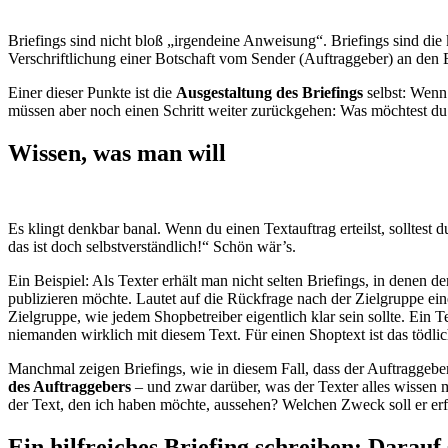
Briefings sind nicht bloß „irgendeine Anweisung“. Briefings sind di
Verschriftlichung einer Botschaft vom Sender (Auftraggeber) an den
Einer dieser Punkte ist die
Ausgestaltung des Briefings
selbst: Wenn 
müssen aber noch einen Schritt weiter zurückgehen: Was möchtest du 
Wissen, was man will
Es klingt denkbar banal. Wenn du einen Textauftrag erteilst, solltest 
das ist doch selbstverständlich!“ Schön wär’s.
Ein Beispiel: Als Texter erhält man nicht selten Briefings, in denen d
publizieren möchte. Lautet auf die Rückfrage nach der Zielgruppe eine
Zielgruppe, wie jedem Shopbetreiber eigentlich klar sein sollte. Ein Te
niemanden wirklich mit diesem Text. Für einen Shoptext ist das tödlich
Manchmal zeigen Briefings, wie in diesem Fall, dass der Auftraggeb
des Auftraggebers
– und zwar darüber, was der Texter alles wissen m
der Text, den ich haben möchte, aussehen? Welchen Zweck soll er erfüll
Ein hilfreiches Briefing schreiben: Darauf 