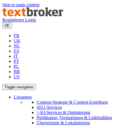
Skip to main content
Registrieren
Login
DE
FR
UK
NL
ES
IT
PT
PL
BR
US
Toggle navigation
Lösungen
Content-Strategie & Content-Erstellung
SEO-Services
✨KI-Services & Optimierung
Publikation, Vermarktung & Linkbuilding
Übersetzung & Lokalisierung