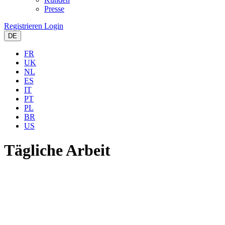
Presse
Registrieren
Login
DE
FR
UK
NL
ES
IT
PT
PL
BR
US
Tägliche Arbeit