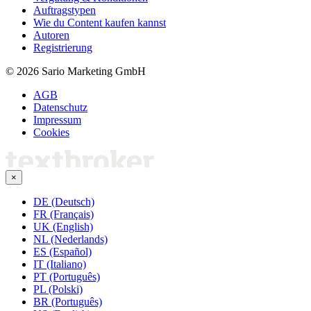
Auftragstypen
Wie du Content kaufen kannst
Autoren
Registrierung
© 2026 Sario Marketing GmbH
AGB
Datenschutz
Impressum
Cookies
×
DE (Deutsch)
FR (Français)
UK (English)
NL (Nederlands)
ES (Español)
IT (Italiano)
PT (Português)
PL (Polski)
BR (Português)