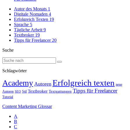
Autor des Monats
1
Digitale Nomaden
4
Erfolgreich Texten
19
Sprache
5
Tägliche Arbeit
9
Textbroker
19
Tipps für Freelancer
20
Suche
Schlagwörter
Erfolgreich texten
Academy
Autoren
neue
Tipps für Freelancer
Textbroker
Autoren
Stil
Textgattungen
SEO
Tutorial
Content Marketing Glossar
A
B
C