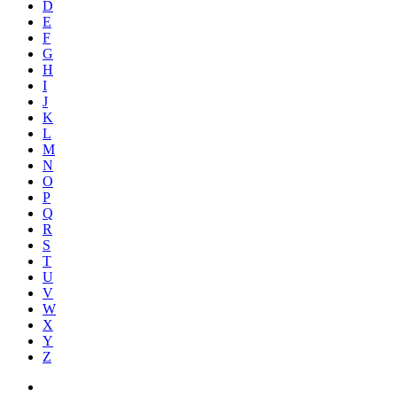
D
E
F
G
H
I
J
K
L
M
N
O
P
Q
R
S
T
U
V
W
X
Y
Z