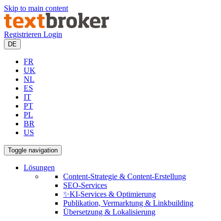
Skip to main content
Registrieren
Login
DE
FR
UK
NL
ES
IT
PT
PL
BR
US
Toggle navigation
Lösungen
Content-Strategie & Content-Erstellung
SEO-Services
✨KI-Services & Optimierung
Publikation, Vermarktung & Linkbuilding
Übersetzung & Lokalisierung