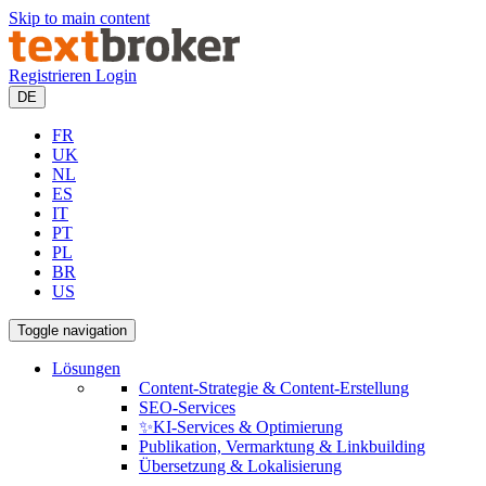
Skip to main content
Registrieren
Login
DE
FR
UK
NL
ES
IT
PT
PL
BR
US
Toggle navigation
Lösungen
Content-Strategie & Content-Erstellung
SEO-Services
✨KI-Services & Optimierung
Publikation, Vermarktung & Linkbuilding
Übersetzung & Lokalisierung