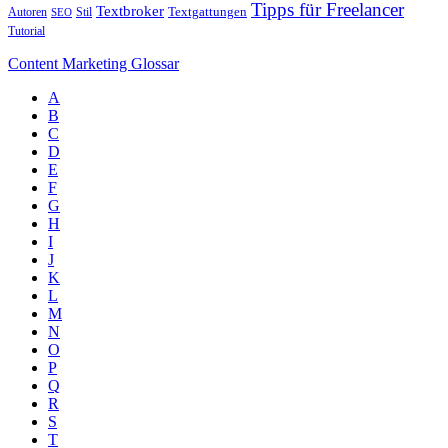
Tipps für Freelancer
Textbroker
Autoren
Stil
Textgattungen
SEO
Tutorial
Content Marketing Glossar
A
B
C
D
E
F
G
H
I
J
K
L
M
N
O
P
Q
R
S
T