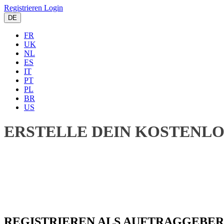
Registrieren
Login
DE
FR
UK
NL
ES
IT
PT
PL
BR
US
ERSTELLE DEIN KOSTENL
REGISTRIEREN ALS
AUFTRAGGEBER