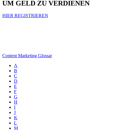
UM GELD ZU VERDIENEN
HIER REGISTRIEREN
Content Marketing Glossar
A
B
C
D
E
F
G
H
I
J
K
L
M