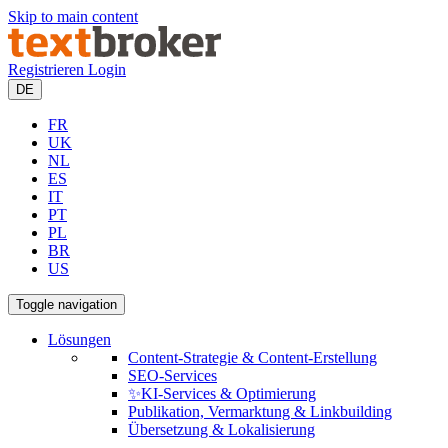
Skip to main content
Registrieren
Login
DE
FR
UK
NL
ES
IT
PT
PL
BR
US
Toggle navigation
Lösungen
Content-Strategie & Content-Erstellung
SEO-Services
✨KI-Services & Optimierung
Publikation, Vermarktung & Linkbuilding
Übersetzung & Lokalisierung