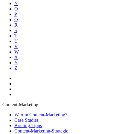
N
O
P
Q
R
S
T
U
V
W
X
Y
Z
Content-Marketing
Warum Content-Marketing?
Case Studies
Briefing-Tipps
Content-Marketing-Strategie