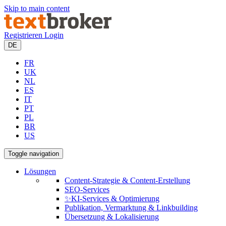
Skip to main content
Registrieren
Login
DE
FR
UK
NL
ES
IT
PT
PL
BR
US
Toggle navigation
Lösungen
Content-Strategie & Content-Erstellung
SEO-Services
✨KI-Services & Optimierung
Publikation, Vermarktung & Linkbuilding
Übersetzung & Lokalisierung