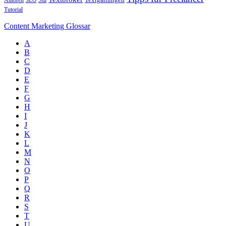
Autoren
Stil
Textgattungen
SEO
Tutorial
Content Marketing Glossar
A
B
C
D
E
F
G
H
I
J
K
L
M
N
O
P
Q
R
S
T
U