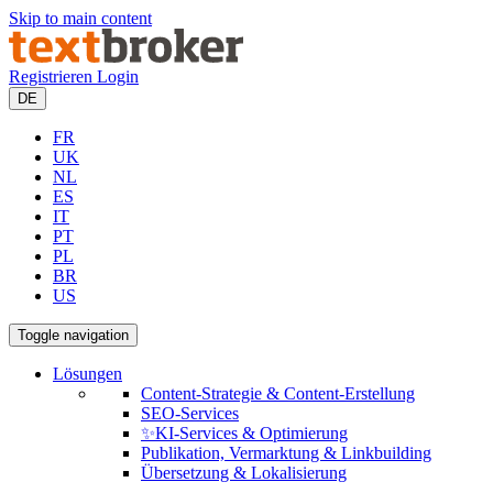
Skip to main content
Registrieren
Login
DE
FR
UK
NL
ES
IT
PT
PL
BR
US
Toggle navigation
Lösungen
Content-Strategie & Content-Erstellung
SEO-Services
✨KI-Services & Optimierung
Publikation, Vermarktung & Linkbuilding
Übersetzung & Lokalisierung