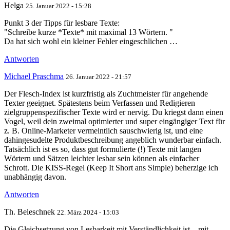
Helga
25. Januar 2022 - 15:28
Punkt 3 der Tipps für lesbare Texte:
"Schreibe kurze *Texte* mit maximal 13 Wörtern. "
Da hat sich wohl ein kleiner Fehler eingeschlichen …
Antworten
Michael Praschma
26. Januar 2022 - 21:57
Der Flesch-Index ist kurzfristig als Zuchtmeister für angehende
Texter geeignet. Spätestens beim Verfassen und Redigieren
zielgruppenspezifischer Texte wird er nervig. Du kriegst dann einen
Vogel, weil dein zweimal optimierter und super eingängiger Text für
z. B. Online-Marketer vermeintlich sauschwierig ist, und eine
dahingesudelte Produktbeschreibung angeblich wunderbar einfach.
Tatsächlich ist es so, dass gut formulierte (!) Texte mit langen
Wörtern und Sätzen leichter lesbar sein können als einfacher
Schrott. Die KISS-Regel (Keep It Short ans Simple) beherzige ich
unabhängig davon.
Antworten
Th. Beleschnek
22. März 2024 - 15:03
Die Gleichsetzung von Lesbarkeit mit Verständlichkeit ist – mit