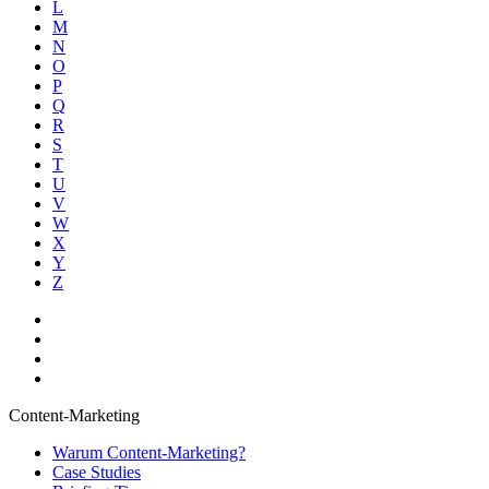
L
M
N
O
P
Q
R
S
T
U
V
W
X
Y
Z
Content-Marketing
Warum Content-Marketing?
Case Studies