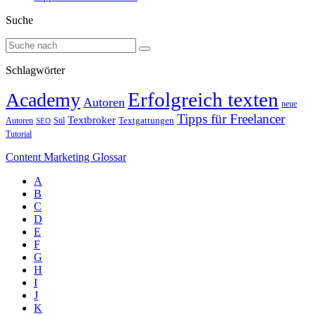
Suche
Schlagwörter
Erfolgreich texten
Academy
Autoren
neue
Tipps für Freelancer
Textbroker
Autoren
Stil
Textgattungen
SEO
Tutorial
Content Marketing Glossar
A
B
C
D
E
F
G
H
I
J
K