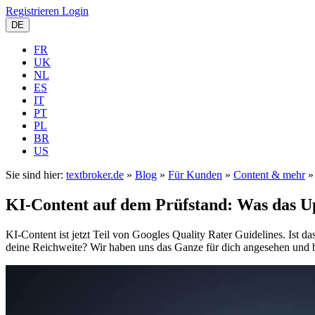
Registrieren
Login
DE
FR
UK
NL
ES
IT
PT
PL
BR
US
Sie sind hier:
textbroker.de
»
Blog
»
Für Kunden
»
Content & mehr
KI-Content auf dem Prüfstand: Was das Up
KI-Content ist jetzt Teil von Googles Quality Rater Guidelines. Ist da
deine Reichweite? Wir haben uns das Ganze für dich
angesehen
und 