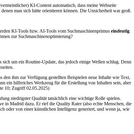
(vermeintlicher) KI-Content automatisch, dass meine Webseite
n denen man sich hätte orientieren können. Die Unsicherheit war groß.
l werden KI-Tools bzw. AI-Tools vom Suchmaschinenprimus
eindeutig
ßnahmen zur Suchmaschinenoptimierung?
 sich um ein Routine-Update, das jedoch einige Wellen schlug. Denn
seiten.
 den ihm zur Verfügung gestellten Beispielen neue Inhalte wie Text,
n ein hilfreiches Werkzeug für die Erstellung von Inhalten sein, aber
ite 10; Zugriff 02.05.2025)
ung niedrigster Qualität tatsächlich eine wichtige Rolle spielen.
e in Madrid dazu. Er rief die Quality Rater (also echte Menschen, die
 oder von einer künstlichen Intelligenz generiert, und wenn ja, wie