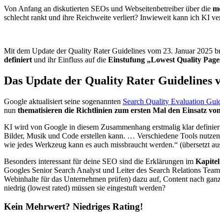
Von Anfang an diskutierten SEOs und Webseitenbetreiber über die
m
schlecht rankt und ihre Reichweite verliert? Inwieweit kann ich KI v
Mit dem Update der Quality Rater Guidelines vom 23. Januar 2025 b
definiert
und ihr Einfluss auf die
Einstufung „Lowest Quality Page
Das Update der Quality Rater Guidelines 
Google aktualisiert seine sogenannten
Search Quality Evaluation Gui
nun
thematisieren die Richtlinien zum ersten Mal den Einsatz vo
KI wird von Google in diesem Zusammenhang erstmalig klar definiert:
Bilder, Musik und Code erstellen kann. … Verschiedene Tools nutzen d
wie jedes Werkzeug kann es auch missbraucht werden.“ (übersetzt a
Besonders interessant für deine SEO sind die Erklärungen im
Kapitel
Googles Senior Search Analyst und Leiter des Search Relations Teams 
Webinhalte für das Unternehmen prüfen) dazu auf, Content nach ganz 
niedrig (lowest rated) müssen sie eingestuft werden?
Kein Mehrwert? Niedriges Rating!