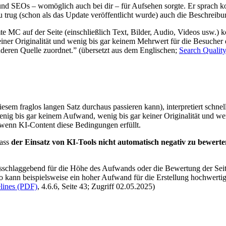
nd SEOs – womöglich auch bei dir – für Aufsehen sorgte. Er sprach ko
zu trug (schon als das Update veröffentlicht wurde) auch die Beschreibu
e MC auf der Seite (einschließlich Text, Bilder, Audio, Videos usw.) kop
ner Originalität und wenig bis gar keinem Mehrwert für die Besucher d
anderen Quelle zuordnet.” (übersetzt aus dem Englischen;
Search Qualit
?
iesem fraglos langen Satz durchaus passieren kann), interpretiert schne
mit wenig bis gar keinem Aufwand, wenig bis gar keiner Originalität und
, wenn KI-Content diese Bedingungen erfüllt.
dass
der Einsatz von KI-Tools nicht automatisch negativ zu bewerten
usschlaggebend für die Höhe des Aufwands oder die Bewertung der Seit
 kann beispielsweise ein hoher Aufwand für die Erstellung hochwerti
elines (PDF)
, 4.6.6, Seite 43; Zugriff 02.05.2025)