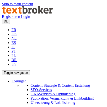
Skip to main content
Registrieren
Login
DE
FR
UK
NL
ES
IT
PT
PL
BR
US
Toggle navigation
Lösungen
Content-Strategie & Content-Erstellung
SEO-Services
✨KI-Services & Optimierung
Publikation, Vermarktung & Linkbuilding
Übersetzung & Lokalisierung