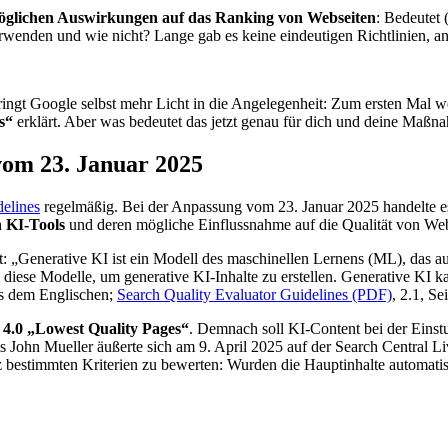
öglichen Auswirkungen auf das Ranking von Webseiten
: Bedeutet 
erwenden und wie nicht? Lange gab es keine eindeutigen Richtlinien, a
ringt Google selbst mehr Licht in die Angelegenheit: Zum ersten Ma
s“
erklärt. Aber was bedeutet das jetzt genau für dich und deine Ma
vom 23. Januar 2025
delines
regelmäßig. Bei der Anpassung vom 23. Januar 2025 handelte es
n KI-Tools
und deren mögliche Einflussnahme auf die Qualität von Web
 „Generative KI ist ein Modell des maschinellen Lernens (ML), das aus
iese Modelle, um generative KI-Inhalte zu erstellen. Generative KI kan
us dem Englischen;
Search Quality Evaluator Guidelines (PDF)
, 2.1, Se
 4.0 „Lowest Quality Pages“
. Demnach soll KI-Content bei der Einstuf
John Mueller äußerte sich am 9. April 2025 auf der Search Central Liv
bestimmten Kriterien zu bewerten: Wurden die Hauptinhalte automatisch