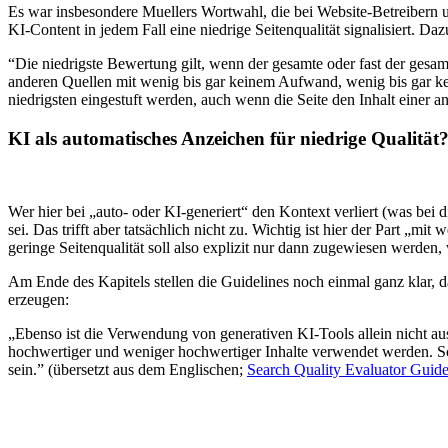
Es war insbesondere Muellers Wortwahl, die bei Website-Betreibern u
KI-Content in jedem Fall eine niedrige Seitenqualität signalisiert. Da
“Die niedrigste Bewertung gilt, wenn der gesamte oder fast der gesamt
anderen Quellen mit wenig bis gar keinem Aufwand, wenig bis gar kei
niedrigsten eingestuft werden, auch wenn die Seite den Inhalt einer 
KI als automatisches Anzeichen für niedrige Qualität
Wer hier bei „auto- oder KI-generiert“ den Kontext verliert (was bei d
sei. Das trifft aber tatsächlich nicht zu. Wichtig ist hier der Part „
geringe Seitenqualität soll also explizit nur dann zugewiesen werden
Am Ende des Kapitels stellen die Guidelines noch einmal ganz klar, 
erzeugen:
„Ebenso ist die Verwendung von generativen KI-Tools allein nicht a
hochwertiger und weniger hochwertiger Inhalte verwendet werden. So
sein.” (übersetzt aus dem Englischen;
Search Quality Evaluator Guid